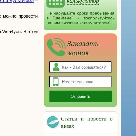
калькулятор
тся мультивиза
–
Не нарушайте сроки пребывания
о можно провести
в "шенгене" - воспользуйтесь
нашим визовым калькулятором!
 Visa4you. В этом
Заказать
звонок
Статьи и новости о
визах