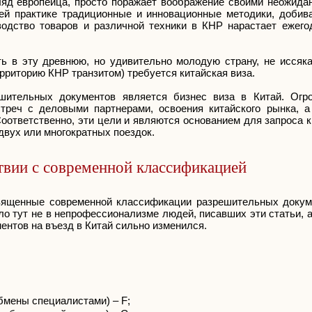
гляд европейца, просто поражает воображение своими неожид
воей практике традиционные и инновационные методики, доби
водство товаров и различной техники в КНР нарастает ежего
ь в эту древнюю, но удивительно молодую страну, не иссяка
рриторию КНР транзитом) требуется китайская виза.
ительных документов является бизнес виза в Китай. Огро
треч с деловыми партнерами, освоения китайского рынка, а
оответственно, эти цели и являются основанием для запроса 
двух или многократных поездок.
ствии с современной классификацией
священные современной классификации разрешительных докум
ло тут не в непрофессионализме людей, писавших эти статьи, а 
ентов на въезд в Китай сильно изменился.
бмены специалистами) – F;