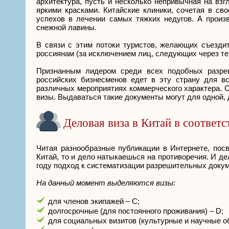
архитектура, пусть и несколько непривычная на вз
яркими красками. Китайские клиники, сочетая в с
успехов в лечении самых тяжких недугов. А произ
снежной лавины.
В связи с этим потоки туристов, желающих съездит
россиянам (за исключением лиц, следующих через те
Признанным лидером среди всех подобных разреш
российских бизнесменов едет в эту страну для вс
различных мероприятиях коммерческого характера. С
визы. Выдаваться такие документы могут для одной, 
Деловая виза в Китай в соответ
Читая разнообразные публикации в Интернете, по
Китай, то и дело натыкаешься на противоречия. И де
году подход к систематизации разрешительных докум
На данный момент выделяются визы:
для членов экипажей – С;
долгосрочные (для постоянного проживания) – D;
для социальных визитов (культурные и научные о