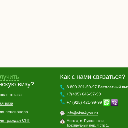
лучить
Как с нами связаться?
нскую визу?
8 800 201-59-97 Бесплатный вы
+7(495) 646-97-99
осле отказа
+7 (925) 421-99-99
ая виза
для пенсионера
info@visa4you.ru
для граждан СНГ
Москва, м. Пушкинская,
Трехпрудный пер. 4 стр 1.