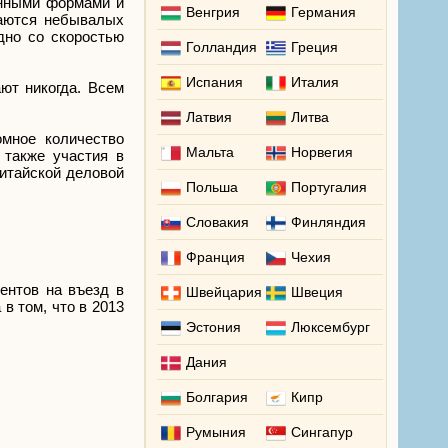
анными формами и
Венгрия
Германия
ваются небывалых
дно со скоростью
Голландия
Греция
Испания
Италия
ют никогда. Всем
Латвия
Литва
мное количество
Мальта
Норвегия
 также участия в
китайской деловой
Польша
Португалия
Словакия
Финляндия
Франция
Чехия
ентов на въезд в
Швейцария
Швеция
в том, что в 2013
Эстония
Люксембург
Дания
Болгария
Кипр
Румыния
Сингапур