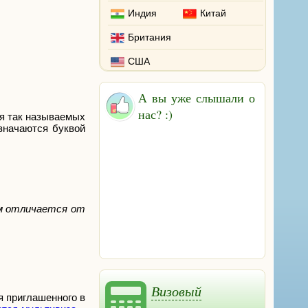
Индия
Китай
Британия
США
А вы уже слышали о
нас? :)
ля так называемых
значаются буквой
ом отличается от
Визовый
я приглашенного в