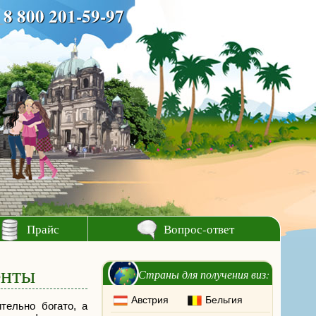
8 800 201-59-97
Прайс
Вопрос-ответ
енты
Страны для получения виз:
Австрия
Бельгия
тельно богато, а