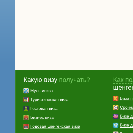
Какую визу
получать?
Как по
шенге
Мультивиза
Виза п
Туристическая виза
Срочн
Гостевая виза
Виза 
Бизнес виза
Виза 
Годовая шенгенская виза