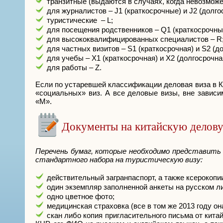
транзитные (выдаются в случаях, когда невозможе
для журналистов – J1 (краткосрочные) и J2 (долго
туристические – L;
для посещения родственников – Q1 (краткосрочные
для высококвалифицированных специалистов – R
для частных визитов – S1 (краткосрочная) и S2 (д
для учебы – Х1 (краткосрочная) и Х2 (долгосрочна
для работы – Z.
Если по устаревшей классификации деловая виза в Ки
«социальных» виз. А все деловые визы, вне зависи
«М».
Документы на китайскую делов
Перечень бумаг, которые необходимо представить 
стандартного набора на туристическую визу:
действительный загранпаспорт, а также ксерокопии
один экземпляр заполненной анкеты на русском л
одно цветное фото;
медицинская страховка (все в том же 2013 году о
скан либо копия пригласительного письма от кита