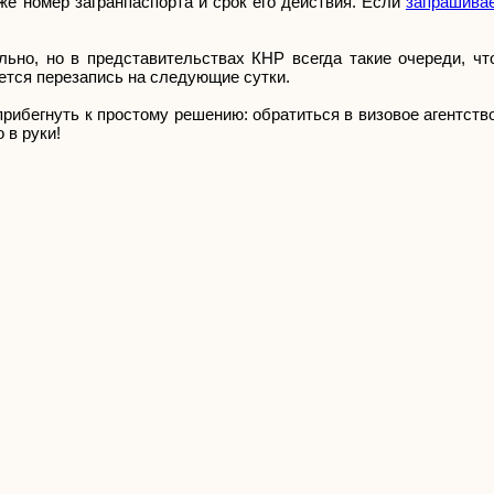
же номер загранпаспорта и срок его действия. Если
запрашивае
ьно, но в представительствах КНР всегда такие очереди, чт
ется перезапись на следующие сутки.
ибегнуть к простому решению: обратиться в визовое агентство
 в руки!