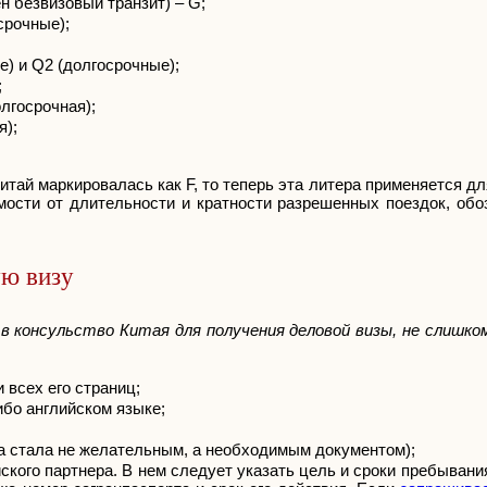
н безвизовый транзит) – G;
срочные);
) и Q2 (долгосрочные);
;
олгосрочная);
я);
тай маркировалась как F, то теперь эта литера применяется д
мости от длительности и кратности разрешенных поездок, обо
ую визу
в консульство Китая для получения деловой визы, не слишк
 всех его страниц;
ибо английском языке;
на стала не желательным, а необходимым документом);
йского партнера. В нем следует указать цель и сроки пребывани