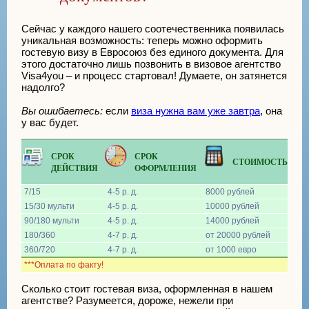
Сейчас у каждого нашего соотечественника появилась
уникальная возможность: теперь можно оформить
гостевую визу в Евросоюз без единого документа. Для
этого достаточно лишь позвонить в визовое агентство
Visa4you – и процесс стартовал! Думаете, он затянется
надолго?
Вы ошибаетесь:
если
виза нужна вам уже завтра
, она
у вас будет.
СРОК
СРОК
СТОИМОСТЬ
ДЕЙСТВИЯ
ОФОРМЛЕНИЯ
7/15
4-5 р. д.
8000 рублей
15/30 мульти
4-5 р. д.
10000 рублей
90/180 мульти
4-5 р. д.
14000 рублей
180/360
4-7 р. д.
от 20000 рублей
360/720
4-7 р. д.
от 1000 евро
***Оплата по факту!
Сколько стоит гостевая виза, оформленная в нашем
агентстве? Разумеется, дороже, нежели при