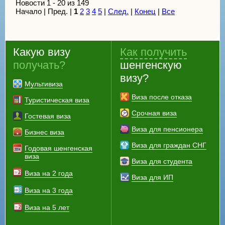
Новости 1 - 20 из 149
Начало | Пред. |
1
2
3
4
5
|
След.
|
Конец
|
Все
Какую визу
Как получить
получать?
шенгенскую
визу?
Мультивиза
Виза после отказа
Туристическая виза
Срочная виза
Гостевая виза
Виза для пенсионера
Бизнес виза
Виза для граждан СНГ
Годовая шенгенская
виза
Виза для студента
Виза на 2 года
Виза для ИП
Виза на 3 года
Виза на 5 лет