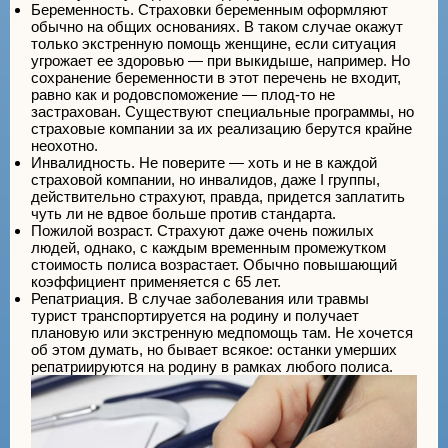
Беременность. Страховки беременным оформляют
обычно на общих основаниях. В таком случае окажут
только экстренную помощь женщине, если ситуация
угрожает ее здоровью — при выкидыше, например. Но
сохранение беременности в этот перечень не входит,
равно как и родовспоможение — плод-то не
застрахован. Существуют специальные программы, но
страховые компании за их реализацию берутся крайне
неохотно.
Инвалидность. Не поверите — хоть и не в каждой
страховой компании, но инвалидов, даже I группы,
действительно страхуют, правда, придется заплатить
чуть ли не вдвое больше против стандарта.
Пожилой возраст. Страхуют даже очень пожилых
людей, однако, с каждым временным промежутком
стоимость полиса возрастает. Обычно повышающий
коэффициент применяется с 65 лет.
Репатриация. В случае заболевания или травмы
турист транспортируется на родину и получает
плановую или экстренную медпомощь там. Не хочется
об этом думать, но бывает всякое: останки умерших
репатриируются на родину в рамках любого полиса.