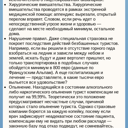
Хирургические вмешательства. Хирургические
вмешательства проводятся в рамках экстренной
медицинской помощи: аппендикс вырезали, открытый
перелом вправят. Словом, если речь идет о
непосредственной угрозе жизни и здоровью —
сделают на месте необходимый минимум, остальное
дома.
Нарушение правил. Даже специальная страховка не
покроет последствия действий безбашенных туристов.
Например, если вы решили в отсутствие горного гида
взобраться на ледник и зависли между небом и
землей, искать будут и даже вертолет пришлют, но
только транспортировка в подобных случаях
обойдется минимум в 800 евро (данные по
Французским Альпам). А еще госпитализация и
лечение — представляете, в какие тысячи евро
выльется все удовольствие?
Опьянение. Находящийся в состоянии алкогольного
либо наркотического опьянения турист компенсации не
получит на 99,99%. Теоретически это положение
предусматривает несчастные случаи, причиной
которых стало опьянение туриста. Однако страховые
компании борются за каждую копейку, посему если
врач зафиксирует неадекватное состояние пациента,
компенсации ему не видать при любом раскладе —
законную базу под отказ подведут, не сомневайтесь.