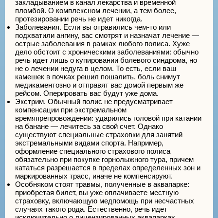
закладыванием в канал лекарства и временной
пломбой. О комплексном лечении, а тем более,
протезировании речь не идет никогда.
Заболевания. Если вы отравились чем-то или
подхватили ангину, вас смотрят и назначат лечение —
острые заболевания в рамках любого полиса. Хуже
дело обстоит с хроническими заболеваниями: обычно
речь идет лишь о купировании болевого синдрома, но
не о лечении недуга в целом. То есть, если ваш
камешек в почках решил пошалить, боль снимут
медикаментозно и отправят вас домой первым же
рейсом. Оперировать вас будут уже дома.
Экстрим. Обычный полис не предусматривает
компенсации при экстремальном
времяпрепровождении: ударились головой при катании
на банане — лечитесь за свой счет. Однако
существуют специальные страховки для занятий
экстремальными видами спорта. Например,
оформление специального страхового полиса
обязательно при покупке горнолыжного тура, причем
кататься разрешается в пределах определенных зон и
маркированных трасс, иначе не компенсируют.
Особняком стоят травмы, полученные в аквапарке:
приобретая билет, вы уже оплачиваете местную
страховку, включающую медпомощь при несчастных
случаях такого рода. Естественно, речь идет
исключительно о лицензированных аквапарках.