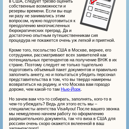
в США, следует трезво оценить
собственные возможности и
резервы времени. Если вы еще
ни разу не занимались этим
вопросом, нужно подготовиться к
преодолению многочисленных
бюрократических преград. Да и
достаточно опытным путешественникам сия
процедура не покажется очень уж легкой и приятной.
Кроме того, посольство США в Москве, вернее, его
сотрудники, рассматривают всех заявителей как
потенциальных претендентов на получение ВНЖ в их
стране. Поэтому следует не только тщательно
подготовить объемный пакет документов и правильно
заполнить анкету, но и попытаться убедить персонал
представительства в том, что вы твердо намерены
возвратиться на родину, и что Москва вам гораздо
дороже, чем какой-то там
Нью-Йорк
.
Но зачем вам что-то собирать, заполнять, кого-то в
чем-то убеждать? Ведь для этого есть мы –
специалисты агентства Visa4you! После вашего звонка
мы немедленно начнем работу по оформлению
разрешительного документа, так что виза в США для
россиян очень скоро окажется вклеенной в ваш
загранпаспорт!