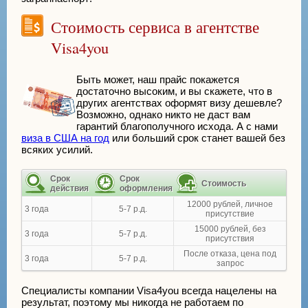
Стоимость сервиса в агентстве
Visa4you
Быть может, наш прайс покажется
достаточно высоким, и вы скажете, что в
других агентствах оформят визу дешевле?
Возможно, однако никто не даст вам
гарантий благополучного исхода. А с нами
виза в США на год
или больший срок станет вашей без
всяких усилий.
Срок
Срок
Стоимость
действия
оформления
12000 рублей, личное
3 года
5-7 р.д.
присутствие
15000 рублей, без
3 года
5-7 р.д.
присутствия
После отказа, цена под
3 года
5-7 р.д.
запрос
Специалисты компании Visa4you всегда нацелены на
результат, поэтому мы никогда не работаем по