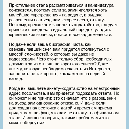
Пристальнее стала рассматриваться и кандидатура
соискателя, поэтому если за вами числятся хоть
малейшие «прегрешения» на родине, в выдаче
разрешения на въезд вам, скорее всего, откажут.
Поэтому, прежде чем заполнять ходатайство, следует
привести свои дела в идеальный порядок: уладить
юридические нюансы, погасить все задолженности.
Но даже если ваша биография чиста, как
свежевыпавший снег, вам придется столкнуться с
массой сложностей, о которых вы даже не
подозревали. Чего стоит только сбор необходимых
документов из отнюдь не короткого списка? Даже
анкету, которую необходимо скачать из Интернета,
заполнить не так просто, как кажется на первый
взгляд.
Когда вы вышлете анкету-ходатайство на электронный
адрес посольства, вам придется подождать ответа. Но
он может и не прийти: это означает, что в разрешении
на въезд вам однозначно отказано. И даже если
долгожданная весточка с датой и временем приема
придет вам, не факт, что вам не откажут на финальном
этапе. Излишне говорить, какими проблемами это
может обернуться.