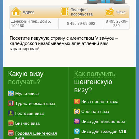
Телефон
Адрес
Факс
посольства
Денежный пер., дом 5,
8 495 25-39-
8 495 79-69-692
109180.
289
Посетите певучую страну с агентством Visa4you –
калейдоскоп незабываемых впечатлений вам
гарантирован!
Какую визу
Как получить
получать?
шенгенскую
визу?
Мультивиза
Виза после отказа
Туристическая виза
Срочная виза
Гостевая виза
Виза для пенсионера
Бизнес виза
Виза для граждан СНГ
Годовая шенгенская
виза