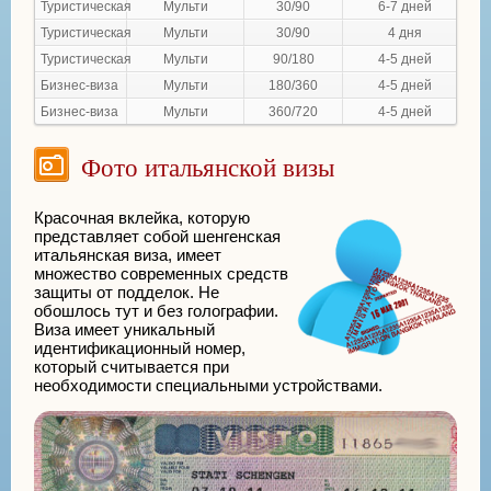
Туристическая
Мульти
30/90
6-7 дней
Туристическая
Мульти
30/90
4 дня
Туристическая
Мульти
90/180
4-5 дней
Бизнес-виза
Мульти
180/360
4-5 дней
Бизнес-виза
Мульти
360/720
4-5 дней
Фото итальянской визы
Красочная вклейка, которую
представляет собой шенгенская
итальянская виза, имеет
множество современных средств
защиты от подделок. Не
обошлось тут и без голографии.
Виза имеет уникальный
идентификационный номер,
который считывается при
необходимости специальными устройствами.