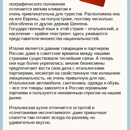
географического положения
отличается мягким климатом и
очень привлекательна для туристов. Расположена она
на юге Европы, на полуострове, поэтому несколько
обособлена от других держав Шенгена.
Государственный язык в этой стране – итальянский, а
население – крайне «пестрое»: здесь уживаются
представители множества национальностей.
Италия является давним товарищем и партнером
России: даже в советские времена между нашими
странами существовали теснейшие связи. А теперь
они еще более укрепились: многие бизнесмены
предпочитают вести свои дела с итальянскими
партнерами, несмотря на свойственную тем излишнюю
эмоциональность, не очень привычную для нас.
Итальянские автомобили, сантехника, одежда и обувь
– все эти товары завозятся в Россию огромными
партиями и пользуются неизменным спросом на нашем
рынке.
Итальянская кухня отличается остротой и
«сочетаниями несочетаемого»: даже привычные
спагетти там готовят всегда по-разному, но
удивительно вкусно.