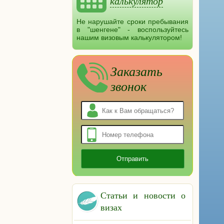
калькулятор
Не нарушайте сроки пребывания
в "шенгене" - воспользуйтесь
нашим визовым калькулятором!
Заказать
звонок
Статьи и новости о
визах