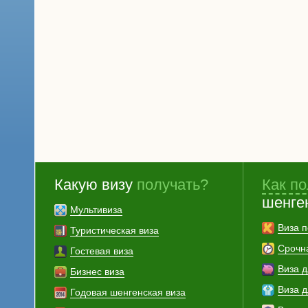
Какую визу
получать?
Как по
шенге
Мультивиза
Виза п
Туристическая виза
Срочн
Гостевая виза
Виза 
Бизнес виза
Виза 
Годовая шенгенская виза