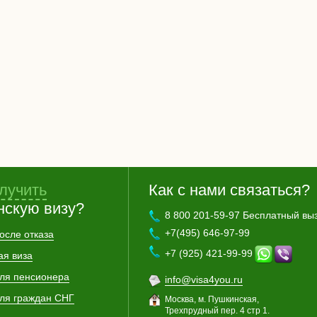
лучить
Как с нами связаться?
нскую визу?
8 800 201-59-97 Бесплатный вы
+7(495) 646-97-99
осле отказа
+7 (925) 421-99-99
ая виза
для пенсионера
info@visa4you.ru
для граждан СНГ
Москва, м. Пушкинская,
Трехпрудный пер. 4 стр 1.