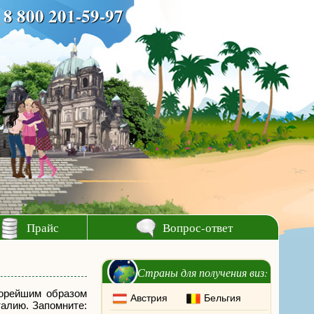
8 800 201-59-97
Прайс
Вопрос-ответ
Страны для получения виз:
корейшим образом
Австрия
Бельгия
талию. Запомните: