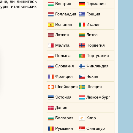
наче, вы лишитесь
Венгрия
Германия
туры итальянских
Голландия
Греция
Испания
Италия
Латвия
Литва
Мальта
Норвегия
Польша
Португалия
Словакия
Финляндия
Франция
Чехия
Швейцария
Швеция
Эстония
Люксембург
Дания
Болгария
Кипр
Румыния
Сингапур