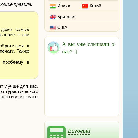
ующие правила:
Индия
Китай
Британия
США
, даже самых
словие – они
А вы уже слышали о
обратиться к
нас? :)
печати. Также
т проблему в
ет лучше для вас,
ью туристического
 фото и учитывают
Визовый