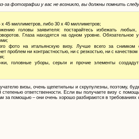
из-за фотографии у вас не возникло, вы должны помнить след
х 45 миллиметров, либо 30 х 40 миллиметров;
ожению головы заявителя: постарайтесь избежать любых
оворотов. Глаза находятся на одном уровне. Обязательное у
ыми;
ого фото на итальянскую визу. Лучше всего за снимком 
ет проблем ни контрастностью, ни с резкостью, ни с качеством 
я;
очки, головные уборы, серьги и прочие элементы создаду
учателю визы, очень щепетильны и скрупулезны, поэтому, буд
й степенью ответственности. Если вы получаете визу с помощ
там за помощью – они очень хорошо разбираются в требованиях