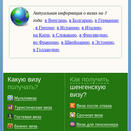
Актуальная информация о визах на 3
года:
в Венгрию
,
в Болгарию
,
в Германию
,
в Грецию
,
в Испанию
,
в Италию
,
на Кипр
,
в Словакию
,
в Финляндию
,
во Францию
,
в Швейцарию
,
в Эстонию
,
в Голландию
.
Какую визу
Как получить
получать?
шенгенскую
визу?
Мультивиза
Виза после отказа
Туристическая виза
Срочная виза
Гостевая виза
Виза для пенсионера
Бизнес виза