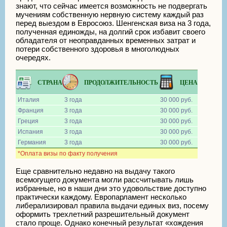
знают, что сейчас имеется возможность не подвергать
мучениям собственную нервную систему каждый раз
перед выездом в Евросоюз. Шенгенская виза на 3 года,
полученная единожды, на долгий срок избавит своего
обладателя от неоправданных временных затрат и
потери собственного здоровья в многолюдных
очередях.
СТРАНА
ПРОДОЛЖИТЕЛЬНОСТЬ
ЦЕНА
Италия
3 года
30 000 руб.
Франция
3 года
30 000 руб.
Греция
3 года
30 000 руб.
Испания
3 года
30 000 руб.
Германия
3 года
30 000 руб.
*Оплата визы по факту получения
Еще сравнительно недавно на выдачу такого
всемогущего документа могли рассчитывать лишь
избранные, но в наши дни это удовольствие доступно
практически каждому. Европарламент несколько
либерализировал правила выдачи единых виз, посему
оформить трехлетний разрешительный документ
стало проще. Однако конечный результат «хождения