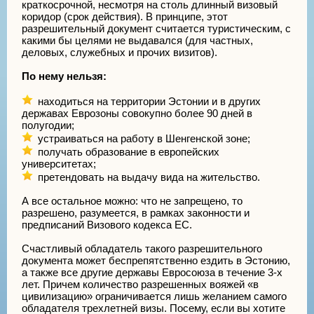
краткосрочной, несмотря на столь длинный визовый
коридор (срок действия). В принципе, этот
разрешительный документ считается туристическим, с
какими бы целями не выдавался (для частных,
деловых, служебных и прочих визитов).
По нему нельзя:
находиться на территории Эстонии и в других
державах Еврозоны совокупно более 90 дней в
полугодии;
устраиваться на работу в Шенгенской зоне;
получать образование в европейских
университетах;
претендовать на выдачу вида на жительство.
А все остальное можно: что не запрещено, то
разрешено, разумеется, в рамках законности и
предписаний Визового кодекса ЕС.
Счастливый обладатель такого разрешительного
документа может беспрепятственно ездить в Эстонию,
а также все другие державы Евросоюза в течение 3-х
лет. Причем количество разрешенных вояжей «в
цивилизацию» ограничивается лишь желанием самого
обладателя трехлетней визы. Посему, если вы хотите