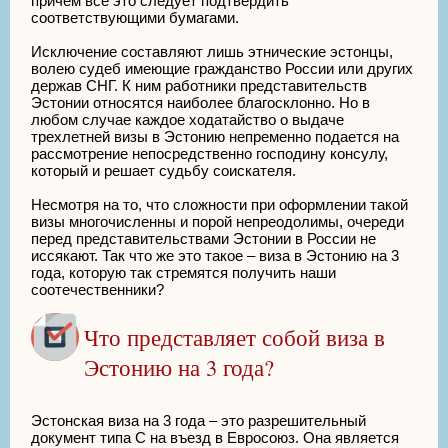
причем все это следует подтвердить
соответствующими бумагами.
Исключение составляют лишь этнические эстонцы,
волею судеб имеющие гражданство России или других
держав СНГ. К ним работники представительств
Эстонии относятся наиболее благосклонно. Но в
любом случае каждое ходатайство о выдаче
трехлетней визы в Эстонию непременно подается на
рассмотрение непосредственно господину консулу,
который и решает судьбу соискателя.
Несмотря на то, что сложности при оформлении такой
визы многочисленны и порой непреодолимы, очереди
перед представительствами Эстонии в России не
иссякают. Так что же это такое – виза в Эстонию на 3
года, которую так стремятся получить наши
соотечественники?
Что представляет собой виза в
Эстонию на 3 года?
Эстонская виза на 3 года – это разрешительный
документ типа С на въезд в Евросоюз. Она является