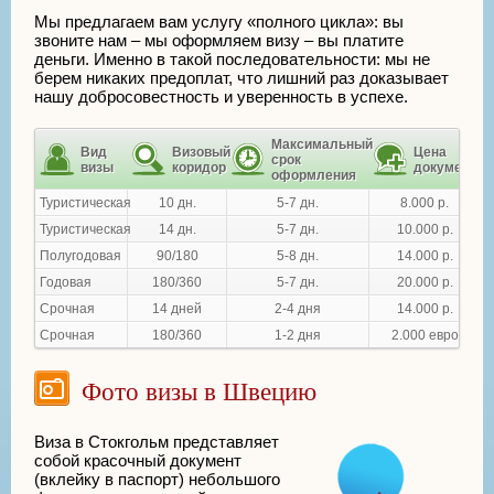
Мы предлагаем вам услугу «полного цикла»: вы
звоните нам – мы оформляем визу – вы платите
деньги. Именно в такой последовательности: мы не
берем никаких предоплат, что лишний раз доказывает
нашу добросовестность и уверенность в успехе.
Максимальный
Вид
Визовый
Цена
срок
визы
коридор
документа
оформления
Туристическая
10 дн.
5-7 дн.
8.000 р.
Туристическая
14 дн.
5-7 дн.
10.000 р.
Полугодовая
90/180
5-8 дн.
14.000 р.
Годовая
180/360
5-7 дн.
20.000 р.
Срочная
14 дней
2-4 дня
14.000 р.
Срочная
180/360
1-2 дня
2.000 евро
Фото визы в Швецию
Виза в Стокгольм представляет
собой красочный документ
(вклейку в паспорт) небольшого