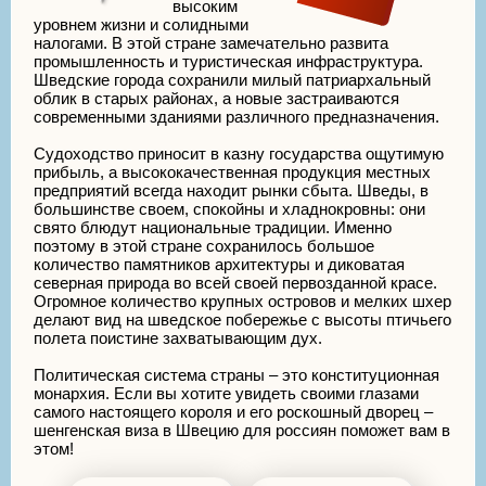
высоким
уровнем жизни и солидными
налогами. В этой стране замечательно развита
промышленность и туристическая инфраструктура.
Шведские города сохранили милый патриархальный
облик в старых районах, а новые застраиваются
современными зданиями различного предназначения.
Судоходство приносит в казну государства ощутимую
прибыль, а высококачественная продукция местных
предприятий всегда находит рынки сбыта. Шведы, в
большинстве своем, спокойны и хладнокровны: они
свято блюдут национальные традиции. Именно
поэтому в этой стране сохранилось большое
количество памятников архитектуры и диковатая
северная природа во всей своей первозданной красе.
Огромное количество крупных островов и мелких шхер
делают вид на шведское побережье с высоты птичьего
полета поистине захватывающим дух.
Политическая система страны – это конституционная
монархия. Если вы хотите увидеть своими глазами
самого настоящего короля и его роскошный дворец –
шенгенская виза в Швецию для россиян поможет вам в
этом!