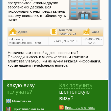
представительствами других
европейских держав. Вся
информация о нем представлена
вашему вниманию в таблице чуть
ниже:
Телефон
Адрес
Факс
посольства
г.Москва, ул.
+7 (495) 937-
+7 (495) 937-92-00
Мосфильмовская, д.60.
92-02
Но зачем вам точный адрес посольства?
Присоединяйтесь к многочисленным клиентам
агентства Visa4you: им не нужна никакая информация,
кроме нашего телефонного номера!
Какую визу
Как получить
получать?
шенгенскую
визу?
Мультивиза
Виза после отказа
Туристическая виза