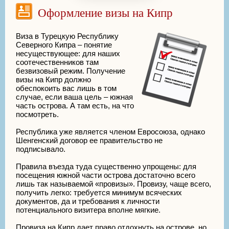
Оформление визы на Кипр
Виза в Турецкую Республику
Северного Кипра – понятие
несуществующее: для наших
соотечественников там
безвизовый режим. Получение
визы на Кипр должно
обеспокоить вас лишь в том
случае, если ваша цель – южная
часть острова. А там есть, на что
посмотреть.
Республика уже является членом Евросоюза, однако
Шенгенский договор ее правительство не
подписывало.
Правила въезда туда существенно упрощены: для
посещения южной части острова достаточно всего
лишь так называемой «провизы». Провизу, чаще всего,
получить легко: требуется минимум всяческих
документов, да и требования к личности
потенциального визитера вполне мягкие.
Провиза на Кипр дает право отдохнуть на острове, но