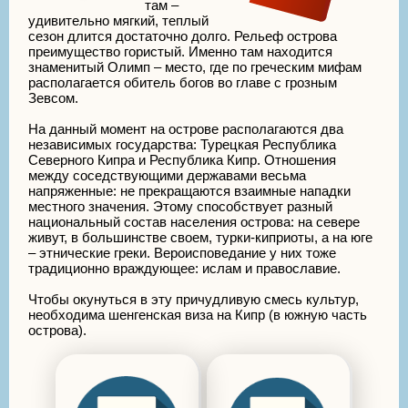
там –
удивительно мягкий, теплый
сезон длится достаточно долго. Рельеф острова
преимущество гористый. Именно там находится
знаменитый Олимп – место, где по греческим мифам
располагается обитель богов во главе с грозным
Зевсом.
На данный момент на острове располагаются два
независимых государства: Турецкая Республика
Северного Кипра и Республика Кипр. Отношения
между соседствующими державами весьма
напряженные: не прекращаются взаимные нападки
местного значения. Этому способствует разный
национальный состав населения острова: на севере
живут, в большинстве своем, турки-киприоты, а на юге
– этнические греки. Вероисповедание у них тоже
традиционно враждующее: ислам и православие.
Чтобы окунуться в эту причудливую смесь культур,
необходима шенгенская виза на Кипр (в южную часть
острова).