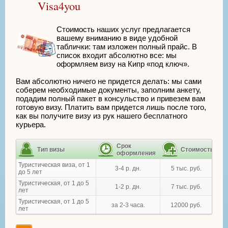
Visa4you
Стоимость наших услуг предлагается
вашему вниманию в виде удобной
таблички: там изложен полный прайс. В
список входит абсолютно все: мы
оформляем визу на Кипр «под ключ».
Вам абсолютно ничего не придется делать: мы сами
соберем необходимые документы, заполним анкету,
подадим полный пакет в консульство и привезем вам
готовую визу. Платить вам придется лишь после того,
как вы получите визу из рук нашего бесплатного
курьера.
Срок
Тип визы
Стоимость
оформления
Туристическая виза, от 1
3-4 р. дн.
5 тыс. руб.
до 5 лет
Туристическая, от 1 до 5
1-2 р. дн.
7 тыс. руб.
лет
Туристическая, от 1 до 5
за 2-3 часа.
12000 руб.
лет