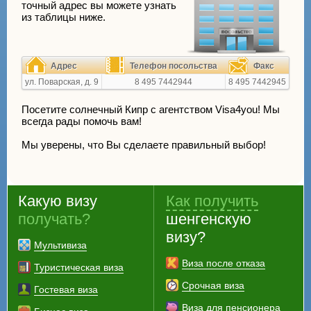
точный адрес вы можете узнать
из таблицы ниже.
Адрес
Телефон посольства
Факс
ул. Поварская, д. 9
8 495 7442944
8 495 7442945
Посетите солнечный Кипр с агентством Visa4you! Мы
всегда рады помочь вам!
Мы уверены, что Вы сделаете правильный выбор!
Какую визу
Как получить
получать?
шенгенскую
визу?
Мультивиза
Виза после отказа
Туристическая виза
Срочная виза
Гостевая виза
Виза для пенсионера