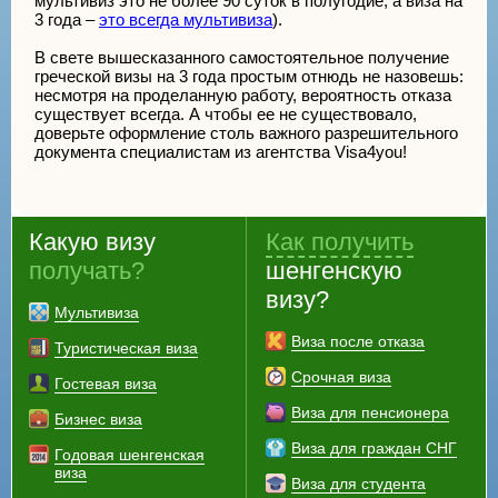
мультивиз это не более 90 суток в полугодие, а виза на
3 года –
это всегда мультивиза
).
В свете вышесказанного самостоятельное получение
греческой визы на 3 года простым отнюдь не назовешь:
несмотря на проделанную работу, вероятность отказа
существует всегда. А чтобы ее не существовало,
доверьте оформление столь важного разрешительного
документа специалистам из агентства Visa4you!
Какую визу
Как получить
получать?
шенгенскую
визу?
Мультивиза
Виза после отказа
Туристическая виза
Срочная виза
Гостевая виза
Виза для пенсионера
Бизнес виза
Виза для граждан СНГ
Годовая шенгенская
виза
Виза для студента