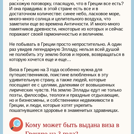
расхожую поговорку, гласящую, что в Греции все есть?
И она правдива: в этой стране есть все и в
достаточном количестве: синее небо, ласковое море,
много-много солнца и целительного воздуха, что
заметили еще во времена Античности. И много-много
памятников древности, некоторые из которых и сейчас
поражают своей гармоничностью и величием.
Не побывать в Греции просто непростительно. А один
раз увидев легендарную Элладу, нельзя всей душой
не полюбить эту землю богов и героев, возвращаться в
которую хочется еще и еще…
Виза в Грецию на 3 года особенно нужна для
путешественников, поистине влюбленных в эту
удивительную страну, а также людей, которые
посещают ее с целями, далекими от возвышенных
лирических чувств. На землю Эллады едут не только
поэты, философы, теологи и праздные отдыхающие,
но и бизнесмены, и собственники недвижимости в
Греции, и люди, которые хотят укрепить
пошатнувшееся здоровье в знаменитых здравницах.
Кому может быть выдана виза в
Грецию на 3 года?