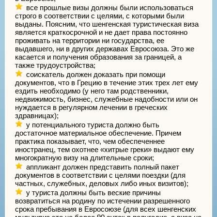
все прошлые визы должны были использоваться
строго в соответствии с целями, с которыми были
выданы. Поясним, что шенгенская туристическая виза
является краткосрочной и не дает права постоянно
проживать на территории ни государства, ее
выдавшего, ни в других державах Евросоюза. Это же
касается и получения образования за границей, а
также трудоустройства;
соискатель должен доказать при помощи
документов, что в Грецию в течение этих трех лет ему
ездить необходимо (у него там родственники,
недвижимость, бизнес, служебные надобности или он
нуждается в регулярном лечении в греческих
здравницах);
у потенциального туриста должно быть
достаточное материальное обеспечение. Причем
практика показывает, что, чем обеспеченнее
иностранец, тем охотнее «хитрые греки» выдают ему
многократную визу на длительные сроки;
аппликант должен представить полный пакет
документов в соответствии с целями поездки (для
частных, служебных, деловых либо иных визитов);
у туриста должны быть веские причины
возвратиться на родину по истечении разрешенного
срока пребывания в Евросоюзе (для всех шенгенских