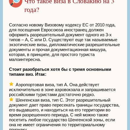
Что такое виза в Словакию на 3
года?
Согласно новому Визовому кодексу ЕС от 2010 года,
для посещения Евросоюза иностранец должен
оформить разрешительный документ одного из 3-х
типов – A, C или D. Существуют еще так называемые
экзотические визы, дипломатические разрешительные
документы и прочая документационная мишура,
которая, в принципе, для простого туриста
малоинтересна.
Стоит разобраться хотя бы с тремя основными
типами виз. Итак:
Аэропортовая виза, тип А. Она действует
исключительно в зоне аэровокзала и запрашивается
российскими туристами достаточно редко.
Шенгенская виза, тип С. Этот разрешительный
документ дает право пересекать границы государства,
его выдавшего, и находиться на его территории во
время разрешенного периода. С ней можно также
посетить любое государство Шенгенской зоны, если
она не имеет ограничения по территориальному
признаку.