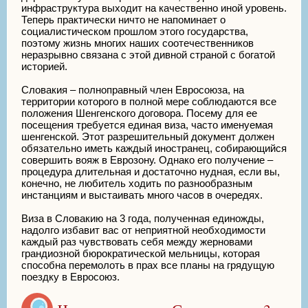
инфраструктура выходит на качественно иной уровень.
Теперь практически ничто не напоминает о
социалистическом прошлом этого государства,
поэтому жизнь многих наших соотечественников
неразрывно связана с этой дивной страной с богатой
историей.
Словакия – полноправный член Евросоюза, на
территории которого в полной мере соблюдаются все
положения Шенгенского договора. Посему для ее
посещения требуется единая виза, часто именуемая
шенгенской. Этот разрешительный документ должен
обязательно иметь каждый иностранец, собирающийся
совершить вояж в Еврозону. Однако его получение –
процедура длительная и достаточно нудная, если вы,
конечно, не любитель ходить по разнообразным
инстанциям и выстаивать много часов в очередях.
Виза в Словакию на 3 года, полученная единожды,
надолго избавит вас от неприятной необходимости
каждый раз чувствовать себя между жерновами
грандиозной бюрократической мельницы, которая
способна перемолоть в прах все планы на грядущую
поездку в Евросоюз.