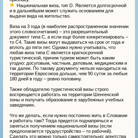
Национальная виза, тип D. Является долгосрочной
и в дальнейшем может служить основанием для
выдачи вида на жительство.
Виза на 3 года (в наиболее распространенном значении
этого словосочетания) – это разрешительный
документ типа С, а если еще более конкретизировать –
то С4. Такие визы могут выдаваться на срок от года и
вплоть до пяти лет. Однако нужно учитывать, что
любая виза типа С является краткосрочной
туристической, причем туризм может быть каким
угодно: досуговым, частным, деловым, медицинским и
так далее. По такому документу нельзя находиться на
территории Евросоюза дольше, чем 90 суток за любые
180 дней в году – ровно половину.
Также обладателю туристической визы строго
воспрещается работать на территории Шенгенской
зоны и получать образование в зарубежных учебных
заведениях.
Что же делать, если нужно постоянно жить в Словакии
и работать там? Тогда придется поднапрячься и
заняться получением национальной визы (если
предполагается трудоустройство – то рабочей).
Сделать это можно только самостоятельно: агентства