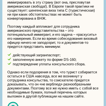
иммигрировать в эту страну (вот она, пресловутая
американская свобода!). В Европе такой практики не
существует: шенгенская виза типа С (туристическая)
ни при каких обстоятельствах не может быть
конвертирована в ВНЖ.
Поэтому каждый аппликант для сотрудника
американского представительства – это
потенциальный иммигрант, и его задача – «раскусить»
его намерения. Если во время собеседования визовый
офицер ничего не заподозрит, то и документов-то
придется представить минимум:
действующий загранпаспорт;
заполненную анкету по форме DS-160;
подтверждение уплаты консульского сбора.
Однако если подозрения в том, что турист собирается
остаться в США навсегда, все же возникнут у
сотрудника консульства, то соискателю придется
доказывать, что он «не верблюд» разнообразными
документами. Поэтому все же нужно иметь с собой все
необходимые бумаги, полный перечень которых
выложен в другой публикации на нашем сайте.