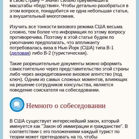
в свою страну – значит сильно приуменьшить
масштабы «бедствия». Чтобы детально разобраться в
этом вопросе, понадобится не одна небольшая статья,
а внушительный многотомник.
Изучить все тонкости визового режима США весьма
сложно, тем более что информация по этому вопросу
противоречива. Поэтому в этой статье будем по
умолчанию предполагать, что аппликанту
потребовалась виза в Нью Йорк (США) типа В-1
(
деловая
) либо В-2 (туристическая).
Такие разрешительные документы можно оформить
самостоятельно через представительство этой страны
либо через аккредитованное визовое агентство (под
ключ). Одним из самых сложных моментов, влияющих
на решение сотрудников консульства, является
поведение соискателя на собеседовании.
Немного о собеседовании
В США существует интереснейший закон, который
именуется как "Закон об иммиграции и гражданстве". В
соответствии с его положениями каждый турист по
теории может претендовать на то, чтобы