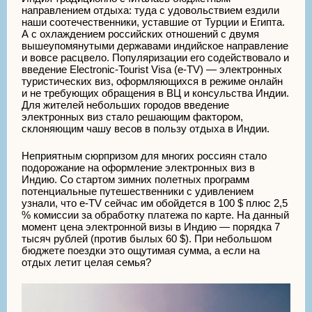
направлением отдыха: туда с удовольствием ездили
наши соотечественники, уставшие от Турции и Египта.
А с охлаждением российских отношений с двумя
вышеупомянутыми державами индийское направление
и вовсе расцвело. Популяризации его содействовало и
введение Electronic-Tourist Visa (e-TV) — электронных
туристических виз, оформляющихся в режиме онлайн
и не требующих обращения в ВЦ и консульства Индии.
Для жителей небольших городов введение
электронных виз стало решающим фактором,
склоняющим чашу весов в пользу отдыха в Индии.
Неприятным сюрпризом для многих россиян стало
подорожание на оформление электронных виз в
Индию. Со стартом зимних полетных программ
потенциальные путешественники с удивлением
узнали, что e-TV сейчас им обойдется в 100 $ плюс 2,5
% комиссии за обработку платежа по карте. На данный
момент цена электронной визы в Индию — порядка 7
тысяч рублей (против былых 60 $). При небольшом
бюджете поездки это ощутимая сумма, а если на
отдых летит целая семья?