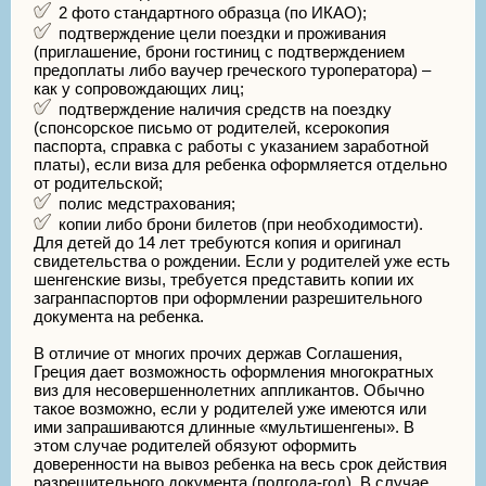
2 фото стандартного образца (по ИКАО);
подтверждение цели поездки и проживания
(приглашение, брони гостиниц с подтверждением
предоплаты либо ваучер греческого туроператора) –
как у сопровождающих лиц;
подтверждение наличия средств на поездку
(спонсорское письмо от родителей, ксерокопия
паспорта, справка с работы с указанием заработной
платы), если виза для ребенка оформляется отдельно
от родительской;
полис медстрахования;
копии либо брони билетов (при необходимости).
Для детей до 14 лет требуются копия и оригинал
свидетельства о рождении. Если у родителей уже есть
шенгенские визы, требуется представить копии их
загранпаспортов при оформлении разрешительного
документа на ребенка.
В отличие от многих прочих держав Соглашения,
Греция дает возможность оформления многократных
виз для несовершеннолетних аппликантов. Обычно
такое возможно, если у родителей уже имеются или
ими запрашиваются длинные «мультишенгены». В
этом случае родителей обязуют оформить
доверенности на вывоз ребенка на весь срок действия
разрешительного документа (полгода-год). В случае