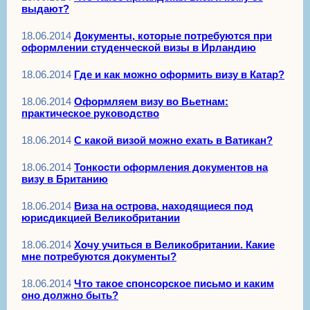
выдают?
18.06.2014
Документы, которые потребуются при
оформлении студенческой визы в Ирландию
18.06.2014
Где и как можно оформить визу в Катар?
18.06.2014
Оформляем визу во Вьетнам:
практическое руководство
18.06.2014
С какой визой можно ехать в Ватикан?
18.06.2014
Тонкости оформления документов на
визу в Британию
18.06.2014
Виза на острова, находящиеся под
юрисдикцией Великобритании
18.06.2014
Хочу учиться в Великобритании. Какие
мне потребуются документы?
18.06.2014
Что такое спонсорское письмо и каким
оно должно быть?