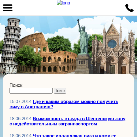
Поиск:
15.07.2014
Где и каким образом можно получить
визу в Австралию?
18.06.2014
Возможность въезда в Шенгенскую зону
с недействительным загранпаспортом
18.06.2014
Что такое ирландская виза и кому ее