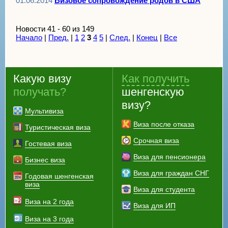
01.06.2014
Визовое сопровождение родов в США
Новости 41 - 60 из 149
Начало
|
Пред.
|
1
2
3
4
5
|
След.
|
Конец
|
Все
Какую визу
Как получить
получать?
шенгенскую
визу?
Мультивиза
Виза после отказа
Туристическая виза
Срочная виза
Гостевая виза
Виза для пенсионера
Бизнес виза
Виза для граждан СНГ
Годовая шенгенская
виза
Виза для студента
Виза на 2 года
Виза для ИП
Виза на 3 года