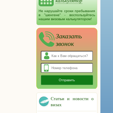
калькулятор
Не нарушайте сроки пребывания
в "шенгене" - воспользуйтесь
нашим визовым калькулятором!
Заказать
звонок
Статьи и новости о
визах