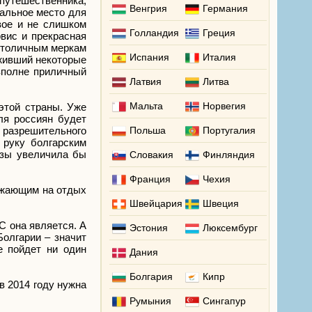
путешественника,
Венгрия
Германия
альное место для
вое и не слишком
Голландия
Греция
вис и прекрасная
 столичным меркам
Испания
Италия
живший некоторые
вполне приличный
Латвия
Литва
Мальта
Норвегия
этой страны. Уже
ля россиян будет
разрешительного
Польша
Португалия
 руку болгарским
азы увеличила бы
Словакия
Финляндия
Франция
Чехия
зжающим на отдых
Швейцария
Швеция
С она является. А
Эстония
Люксембург
олгарии – значит
е пойдет ни один
Дания
Болгария
Кипр
в 2014 году нужна
Румыния
Сингапур