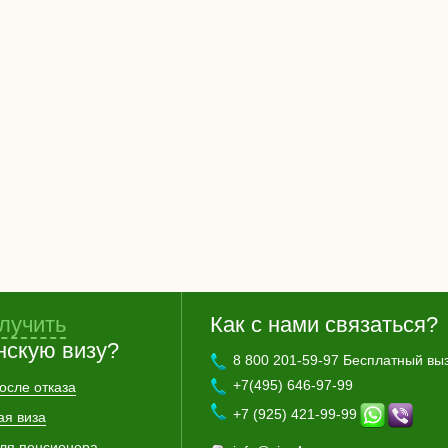
лучить
Как с нами связаться?
нскую визу?
8 800 201-59-97 Бесплатный вы
+7(495) 646-97-99
осле отказа
+7 (925) 421-99-99
ая виза
для пенсионера