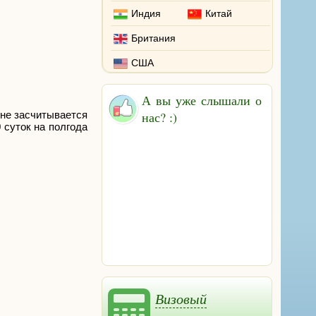
Индия
Китай
Британия
США
А вы уже слышали о
 не засчитывается
нас? :)
 суток на полгода
Визовый