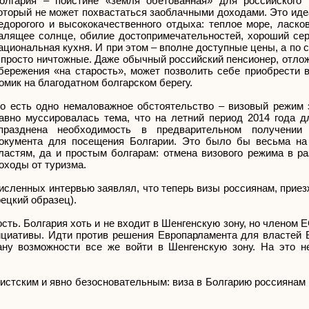
олгария – поистине «земля обетованная» для российского 
оторый не может похвастаться заоблачными доходами. Это иде
едорогого и высококачественного отдыха: теплое море, ласко
алящее солнце, обилие достопримечательностей, хороший сер
ациональная кухня. И при этом – вполне доступные цены, а по
 просто ничтожные. Даже обычный российский пенсионер, отло
бережения «на старость», может позволить себе приобрести 
омик на благодатном болгарском берегу.
о есть одно немаловажное обстоятельство – визовый режим 
авно муссировалась тема, что на летний период 2014 года д
празднена необходимость в предварительном получении 
окумента для посещения Болгарии. Это было бы весьма на
ластям, да и простым болгарам: отмена визового режима в р
оходы от туризма.
исленных интервью заявлял, что теперь визы россиянам, прие
рецкий образец).
сть. Болгария хоть и не входит в Шенгенскую зону, но членом Е
циативы. Идти против решения Европарламента для властей Б
ану возможности все же войти в Шенгенскую зону. На это н
истским и явно безосновательным: виза в Болгарию россиянам 