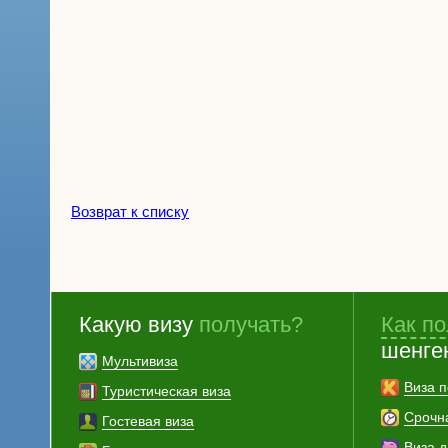
Возврат к списку
Какую визу
получать?
Как по
шенге
Мультивиза
Виза п
Туристическая виза
Срочн
Гостевая виза
Виза 