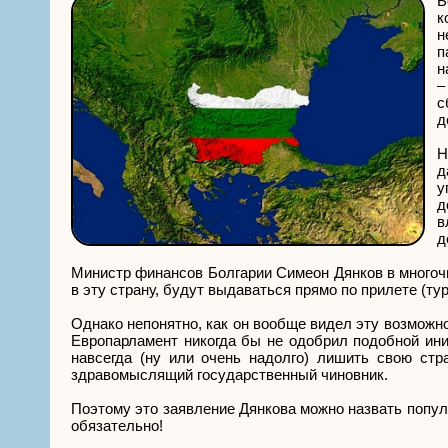
Б
к
н
п
н
–
с
д
Н
д
у
д
в
д
Министр финансов Болгарии Симеон Дянков в многоч
в эту страну, будут выдаваться прямо по прилете (ту
Однако непонятно, как он вообще видел эту возможно
Европарламент никогда бы не одобрил подобной ини
навсегда (ну или очень надолго) лишить свою стр
здравомыслящий государственный чиновник.
Поэтому это заявление Дянкова можно назвать попул
обязательно!