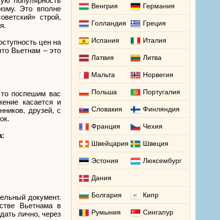
ую популярность
Венгрия
Германия
изму. Это вполне
оветский» строй,
Голландия
Греция
я.
Испания
Италия
оступность цен на
что Вьетнам – это
Латвия
Литва
Мальта
Норвегия
Польша
Португалия
 то поспешим вас
жение касается и
Словакия
Финляндия
ников, друзей, с
ок.
Франция
Чехия
а:
Швейцария
Швеция
Эстония
Люксембург
Дания
Болгария
Кипр
тельный документ.
стве Вьетнама в
Румыния
Сингапур
дать лично, через