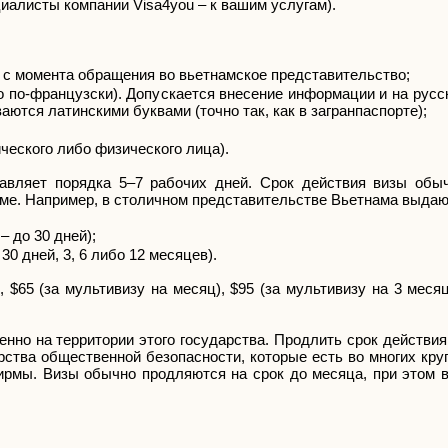
иалисты компании Visa4you – к вашим услугам).
а с момента обращения во вьетнамское представительство;
о по-французски). Допускается внесение информации и на русс
ются латинскими буквами (точно так, как в загранпаспорте);
ческого либо физического лица).
авляет порядка 5–7 рабочих дней. Срок действия визы обы
ме. Например, в столичном представительстве Вьетнама выдаю
 до 30 дней);
30 дней, 3, 6 либо 12 месяцев).
 $65 (за мультивизу на месяц), $95 (за мультивизу на 3 меся
нно на территории этого государства. Продлить срок действи
ства общественной безопасности, которые есть во многих кру
фирмы. Визы обычно продляются на срок до месяца, при этом 