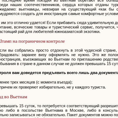
 последнее время поездки во Вьетнам обретают все больш
реди наших соотечественников, сердца которых отданы тур
жидаемо: вьетнамцы, невзирая на существующий «как бы с
мудряются создать для иностранцев самые комфортные услови
 им это отлично удается! Если прибавить сюда удивительную д
итание, всяческие товары и туристический сервис, получится, 
астоящий рай для любителей южноазиатской экзотики.
тамп на пограничном контроле
сли вы собрались просто отдохнуть в этой чудесной стране,
брадовать: заранее визу оформлять не нужно. Это же поло
ностранцев, въезжающих во Вьетнам по приглашению родствен
бывания в стране в данном случае не должен превышать 15 сут
троля вам доведется предъявить всего лишь два документ
менее трех месяцев (с момента въезда);
причем их проверяют избирательно, не у каждого туриста.
зд во Вьетнам
превышать 15 суток, то потребуется соответствующий разреши
но либо в посольстве Вьетнама в Москве, либо в консуль
льно записываться не обязательно. Пакет документов можно по