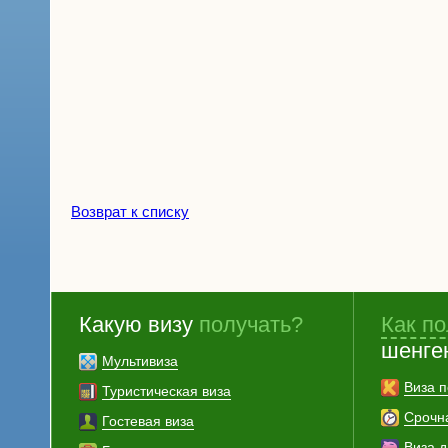
Возврат к списку
Какую визу
получать?
Как по
шенге
Мультивиза
Виза п
Туристическая виза
Срочн
Гостевая виза
Виза 