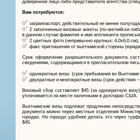
доверенное лицо либо представителя агентства (спец
Вам потребуются:
загранпаспорт, действительный не менее полугод
2 заполненные визовые анкеты (по-английски либ
в данном случае фамилия и имя аппликанта прописыва
2 цветных фото (непривычно крупных: 4,0х6,0 см);
факс приглашения от вьетнамской стороны (юриди
Срок оформления разрешительного документа сост
сведениями, содержащимися в пригласительном пись
однократные визы (срок пребывания во Вьетнаме –
двукратные и многократные визы (срок действия – 
Визовый сбор составляет $45 (за однократную визу),
уплачивается на месте наличными в долларах США.
Вьетнамские визы подлежат продлению непосредстве
документа можно через местные отделения Министер
городах. Но гораздо удобнее делать это через тур
$45.