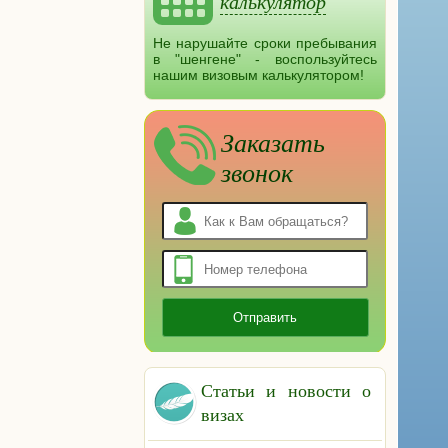
калькулятор
Не нарушайте сроки пребывания
в "шенгене" - воспользуйтесь
нашим визовым калькулятором!
Заказать
звонок
Статьи и новости о
визах