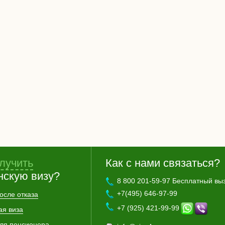
лучить
Как с нами связаться?
нскую визу?
8 800 201-59-97 Бесплатный вы
+7(495) 646-97-99
осле отказа
+7 (925) 421-99-99
ая виза
для пенсионера