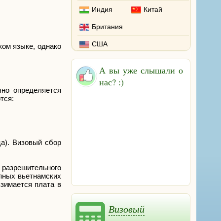
Индия
Китай
Британия
США
ком языке, однако
А вы уже слышали о
нас? :)
чно определяется
тся:
ца). Визовый сбор
я разрешительного
пных вьетнамских
взимается плата в
Визовый