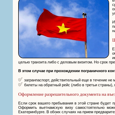
В
с
о
у
И
п
н
Ш
Е
о
и
целью транзита либо с деловым визитом. Но срок пре
В этом случае при прохождении пограничного кон
загранпаспорт, действительный еще в течение не 
билеты на обратный рейс (либо в третьи страны), 
Оформление разрешительного документа на въе
Если срок вашего пребывания в этой стране будет 
Оформить вьетнамскую визу самостоятельно мож
Екатеринбурге. В обоих случаях на прием предварите