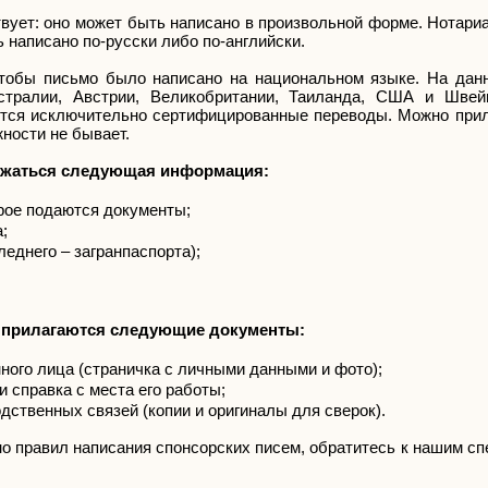
вует: оно может быть написано в произвольной форме. Нотари
 написано по-русски либо по-английски.
чтобы письмо было написано на национальном языке. На дан
стралии, Австрии, Великобритании, Таиланда, США и Швей
тся исключительно сертифицированные переводы. Можно прил
жности не бывает.
ржаться следующая информация:
рое подаются документы;
;
еднего – загранпаспорта);
а прилагаются следующие документы:
ного лица (страничка с личными данными и фото);
и справка с места его работы;
ственных связей (копии и оригиналы для сверок).
о правил написания спонсорских писем, обратитесь к нашим сп