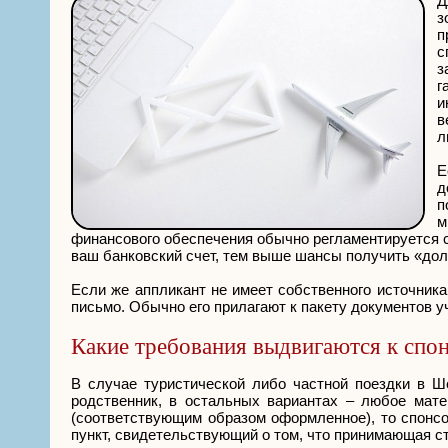
Д
з
п
с
з
г
и
в
л
Е
д
п
м
финансового обеспечения обычно регламентируется 
ваш банковский счет, тем выше шансы получить «до
Если же аппликант не имеет собственного источника 
письмо. Обычно его прилагают к пакету документов 
Какие требования выдвигаются к спо
В случае туристической либо частной поездки в Ш
родственник, в остальных вариантах – любое мате
(соответствующим образом оформленное), то спонсо
пункт, свидетельствующий о том, что принимающая ст