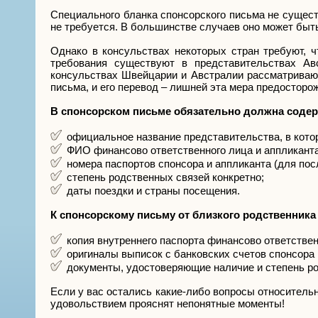
Специального бланка спонсорского письма не сущест
не требуется. В большинстве случаев оно может быть
Однако в консульствах некоторых стран требуют, 
требования существуют в представительствах Ав
консульствах Швейцарии и Австралии рассматриваю
письма, и его перевод – лишней эта мера предосторо
В спонсорском письме обязательно должна соде
официальное название представительства, в кото
ФИО финансово ответственного лица и аппликанта
номера паспортов спонсора и аппликанта (для посл
степень родственных связей конкретно;
даты поездки и страны посещения.
К спонсорскому письму от близкого родственник
копия внутреннего паспорта финансово ответствен
оригиналы выписок с банковских счетов спонсора 
документы, удостоверяющие наличие и степень род
Если у вас остались какие-либо вопросы относительн
удовольствием прояснят непонятные моменты!