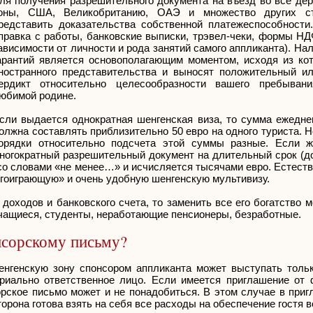
ля получения разрешительного документа на въезд во все де
оны, США, Великобританию, ОАЭ и множество других с
редставить доказательства собственной платежеспособности
правка с работы, банковские выписки, трэвел-чеки, формы НД
ависимости от личности и рода занятий самого аппликанта). Н
арантий является основополагающим моментом, исходя из кот
ностранного представительства и выносят положительный и
ердикт относительно целесообразности вашего пребыван
юбимой родине.
сли выдается однократная шенгенская виза, то сумма ежедне
олжна составлять приблизительно 50 евро на одного туриста. Н
орядки относительно подсчета этой суммы разные. Если ж
ногократный разрешительный документ на длительный срок (до
со словами «не менее…» и исчисляется тысячами евро. Естест
лгоиграющую» и очень удобную шенгенскую мультивизу.
доходов и банковского счета, то заменить все его богатство 
учащиеся, студенты, неработающие пенсионеры, безработные.
нсорскому письму?
енгенскую зону спонсором аппликанта может выступать толь
риально ответственное лицо. Если имеется приглашение от 
рское письмо может и не понадобиться. В этом случае в приг
орона готова взять на себя все расходы на обеспечение гостя в