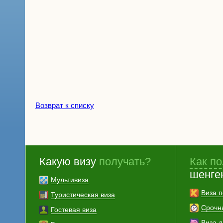
Возврат к списку
Какую визу
получать?
Как по
шенге
Мультивиза
Виза п
Туристическая виза
Срочн
Гостевая виза
Виза 