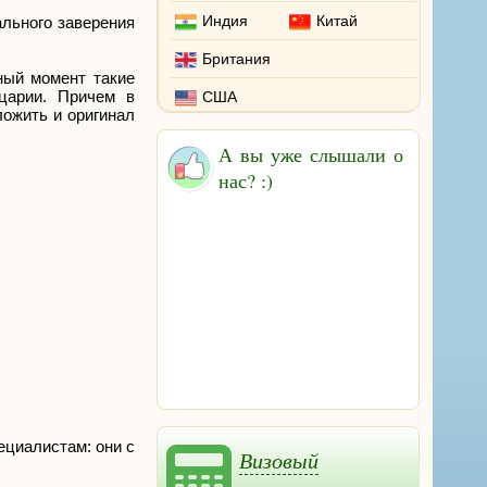
Индия
Китай
ального заверения
Британия
ный момент такие
царии. Причем в
США
ожить и оригинал
А вы уже слышали о
нас? :)
ециалистам: они с
Визовый