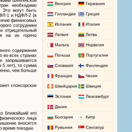
ржавы Шенгенской
Венгрия
Германия
тран необходимо
. Это могут быть
Голландия
Греция
ФЛ-1 и НДФЛ-2 (в
аличие финансовых
Испания
Италия
орого сотрудники
ли отрицательный
Латвия
Литва
ия на их горячо
Мальта
Норвегия
вного содержания
о во всех странах
Польша
Португалия
е запрашивается
 5 лет), то сумма
Словакия
Финляндия
венно, чем больше
Франция
Чехия
может спонсорское
Швейцария
Швеция
Эстония
Люксембург
Дания
ко ближайший его
Болгария
Кипр
физического лица
лашение вносится
Румыния
Сингапур
о время поездки.