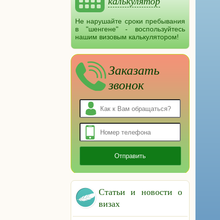
калькулятор
Не нарушайте сроки пребывания
в "шенгене" - воспользуйтесь
нашим визовым калькулятором!
Заказать
звонок
Статьи и новости о
визах