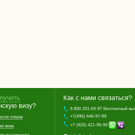
лучить
Как с нами связаться?
нскую визу?
8 800 201-59-97 Бесплатный вы
+7(495) 646-97-99
осле отказа
+7 (925) 421-99-99
ая виза
для пенсионера