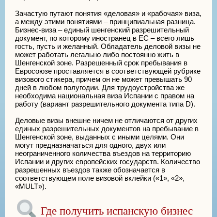
Зачастую путают понятия «деловая» и «рабочая» виза,
а между этими понятиями – принципиальная разница.
Бизнес-виза – единый шенгенский разрешительный
документ, по которому иностранец в ЕС – всего лишь
гость, пусть и желанный. Обладатель деловой визы не
может работать легально либо постоянно жить в
Шенгенской зоне. Разрешенный срок пребывания в
Евросоюзе проставляется в соответствующей рубрике
визового стикера, причем он не может превышать 90
дней в любом полугодии. Для трудоустройства же
необходима национальная виза Испании с правом на
работу (вариант разрешительного документа типа D).
Деловые визы внешне ничем не отличаются от других
единых разрешительных документов на пребывание в
Шенгенской зоне, выданных с иными целями. Они
могут предназначаться для одного, двух или
неограниченного количества въездов на территорию
Испании и других европейских государств. Количество
разрешенных въездов также обозначается в
соответствующем поле визовой вклейки («1», «2»,
«MULT»).
Где получить испанскую бизнес