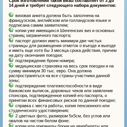
Срок изготовления такой визы составляет от 3 до
14 дней и требует следующего набора документов:
визовая анкета должна быть заполнена на
французском, английском или голландском языке и
подписана самим заявителем;
копии уже имеющихся Шенгенских виз и основных
страниц заграничного паспорта;
паспорт должен иметь минимум две чистых
страницы для размещения отметок о въезде и выезде
и иметь еще хотя бы 3 месяца срока действия, причем
на дату окончания поездки;
подтверждение брони номера;
медицинская страховка на весь срок поездки и на
сумму минимум 30 тыс. евро. Она должна
распространяться на все страны-участники данной
зоны;
подтверждение платежеспособности в виде
банковских выписок, дорожных чеков или заявление
спонсора, подтвержденное копией его паспорта, о
принятии всех финансовых рисков по данной поездке;
справка с места работы, копия пенсионного или
студенческого удостоверения;
2 цветных фото, размером 5х5см, без углов или
овалов на чистом белом фоне;
копии или оригиналы брони на авиабилеты или