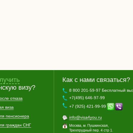
лучить
Как с нами связаться?
нскую визу?
8 800 201-59-97 Бесплатный вы
+7(495) 646-97-99
осле отказа
+7 (925) 421-99-99
ая виза
для пенсионера
info@visa4you.ru
для граждан СНГ
Москва, м. Пушкинская,
Трехпрудный пер. 4 стр 1.