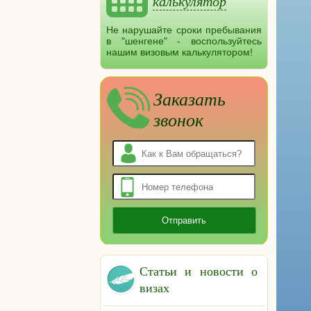
калькулятор
Не нарушайте сроки пребывания
в "шенгене" - воспользуйтесь
нашим визовым калькулятором!
Заказать
звонок
Статьи и новости о
визах