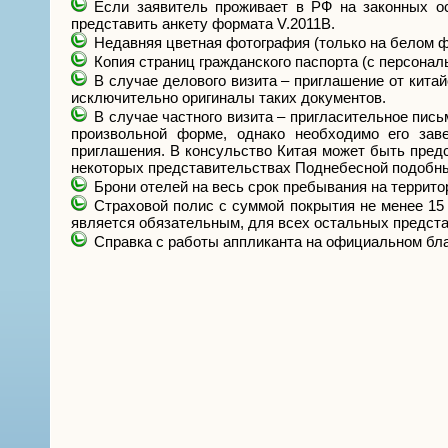
Если заявитель проживает в РФ на законных ос
представить анкету формата V.2011B.
Недавняя цветная фотография (только на белом фо
Копия страниц гражданского паспорта (с персона
В случае делового визита – приглашение от кита
исключительно оригиналы таких документов.
В случае частного визита – пригласительное пис
произвольной форме, однако необходимо его зав
приглашения. В консульство Китая может быть предс
некоторых представительствах Поднебесной подобн
Брони отелей на весь срок пребывания на террито
Страховой полис с суммой покрытия не менее 15 
является обязательным, для всех остальных предст
Справка с работы аппликанта на официальном бла