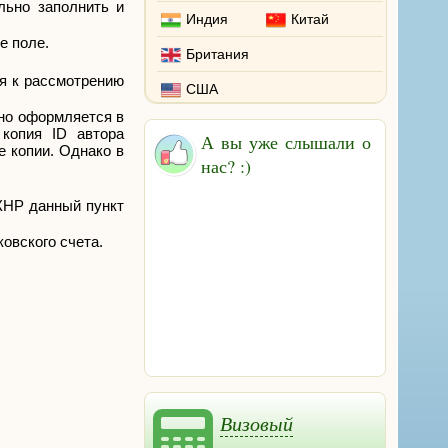
льно заполнить и
Индия
Китай
е поле.
Британия
ся к рассмотрению
США
Оно оформляется в
 копия ID автора
А вы уже слышали о
е копии. Однако в
нас? :)
 КНР данный пункт
овского счета.
Визовый