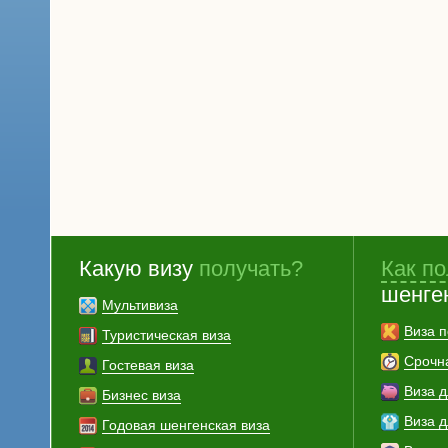
Какую визу
получать?
Как по
шенге
Мультивиза
Виза п
Туристическая виза
Срочн
Гостевая виза
Виза 
Бизнес виза
Виза 
Годовая шенгенская виза