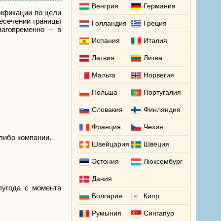
Венгрия
Германия
сификации по цели
есечении границы
Голландия
Греция
лаговременно – в
Испания
Италия
Латвия
Литва
Мальта
Норвегия
Польша
Португалия
Словакия
Финляндия
Франция
Чехия
либо компании.
Швейцария
Швеция
Эстония
Люксембург
Дания
лугода с момента
Болгария
Кипр
Румыния
Сингапур