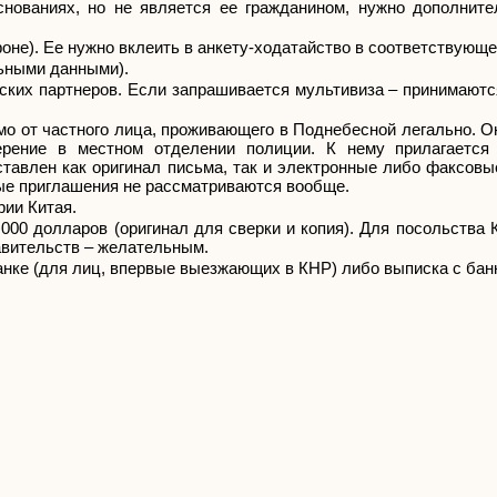
нованиях, но не является ее гражданином, нужно дополните
не). Ее нужно вклеить в анкету-ходатайство в соответствующе
льными данными).
йских партнеров. Если запрашивается мультивиза – принимают
ьмо от частного лица, проживающего в Поднебесной легально. 
ерение в местном отделении полиции. К нему прилагается
тавлен как оригинал письма, так и электронные либо факсовы
ые приглашения не рассматриваются вообще.
рии Китая.
000 долларов (оригинал для сверки и копия). Для посольства
авительств – желательным.
нке (для лиц, впервые выезжающих в КНР) либо выписка с банк