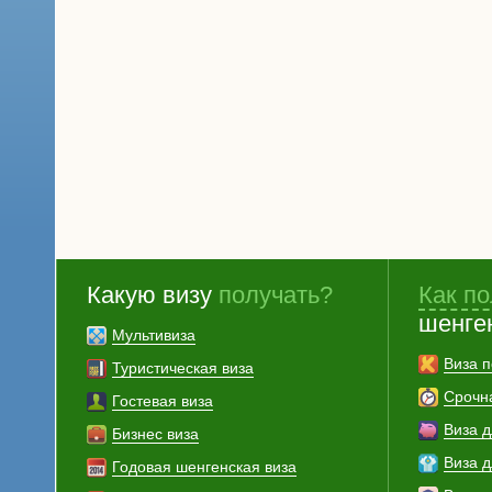
Какую визу
получать?
Как по
шенге
Мультивиза
Виза п
Туристическая виза
Срочн
Гостевая виза
Виза 
Бизнес виза
Виза 
Годовая шенгенская виза