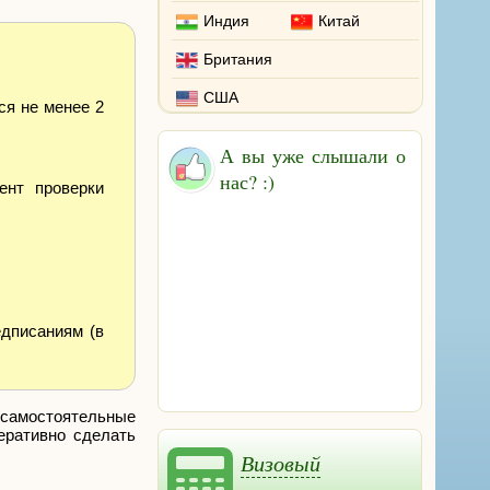
Индия
Китай
Британия
США
ся не менее 2
А вы уже слышали о
нас? :)
ент проверки
едписаниям (в
 самостоятельные
еративно сделать
Визовый