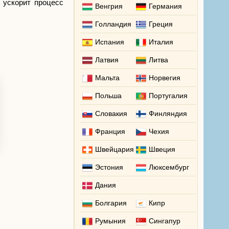
 ускорит процесс
Венгрия
Германия
Голландия
Греция
Испания
Италия
Латвия
Литва
Мальта
Норвегия
Польша
Португалия
Словакия
Финляндия
Франция
Чехия
Швейцария
Швеция
Эстония
Люксембург
Дания
Болгария
Кипр
Румыния
Сингапур