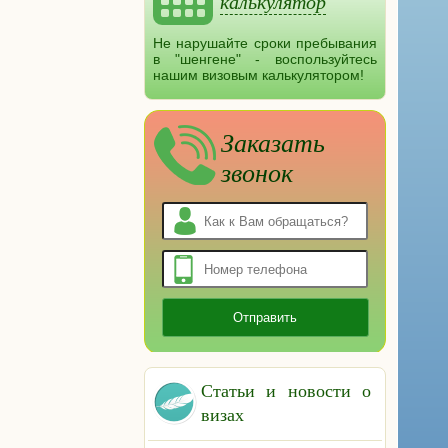
калькулятор
Не нарушайте сроки пребывания
в "шенгене" - воспользуйтесь
нашим визовым калькулятором!
Заказать
звонок
Статьи и новости о
визах