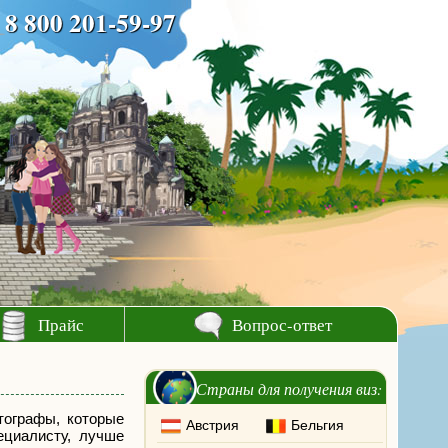
8 800 201-59-97
Прайс
Вопрос-ответ
Страны для получения виз:
тографы, которые
Австрия
Бельгия
ециалисту, лучше