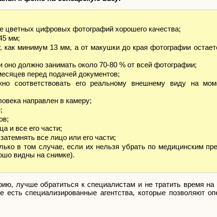
ие цветных цифровых фотографий хорошего качества;
45 мм;
, как минимум 13 мм, а от макушки до края фотографии остает
и оно должно занимать около 70-80 % от всей фотографии;
месяцев перед подачей документов;
жно соответствовать его реальному внешнему виду на мом
ловека направлен в камеру;
;
ов;
а и все его части;
атемнять все лицо или его части;
олько в том случае, если их нельзя убрать по медицинским пр
ошо видны на снимке).
ию, лучше обратиться к специалистам и не тратить время на
е есть специализированные агентства, которые позволяют оп