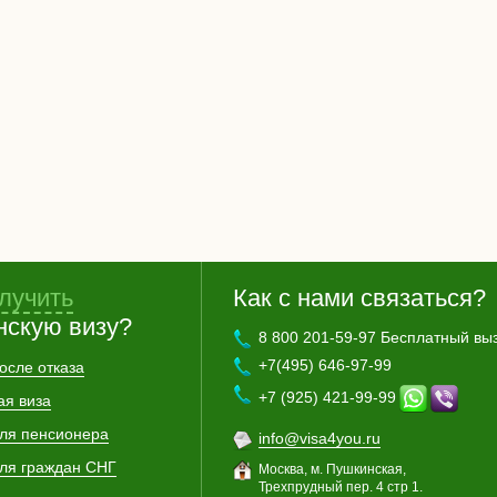
лучить
Как с нами связаться?
нскую визу?
8 800 201-59-97 Бесплатный вы
+7(495) 646-97-99
осле отказа
+7 (925) 421-99-99
ая виза
для пенсионера
info@visa4you.ru
для граждан СНГ
Москва, м. Пушкинская,
Трехпрудный пер. 4 стр 1.