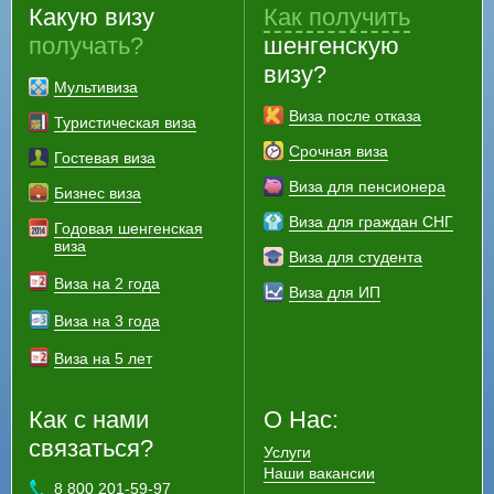
Какую визу
Как получить
получать?
шенгенскую
визу?
Мультивиза
Виза после отказа
Туристическая виза
Срочная виза
Гостевая виза
Виза для пенсионера
Бизнес виза
Виза для граждан СНГ
Годовая шенгенская
виза
Виза для студента
Виза на 2 года
Виза для ИП
Виза на 3 года
Виза на 5 лет
Как с нами
О Нас:
связаться?
Услуги
Наши вакансии
8 800 201-59-97