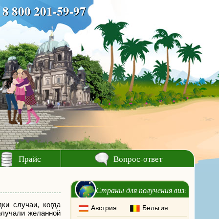
8 800 201-59-97
Прайс
Вопрос-ответ
Страны для получения виз:
ки случаи, когда
Австрия
Бельгия
олучали желанной