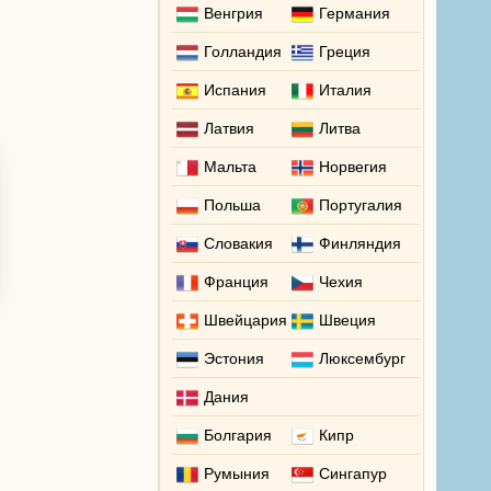
Венгрия
Германия
Голландия
Греция
Испания
Италия
Латвия
Литва
Мальта
Норвегия
Польша
Португалия
Словакия
Финляндия
Франция
Чехия
Швейцария
Швеция
Эстония
Люксембург
Дания
Болгария
Кипр
Румыния
Сингапур