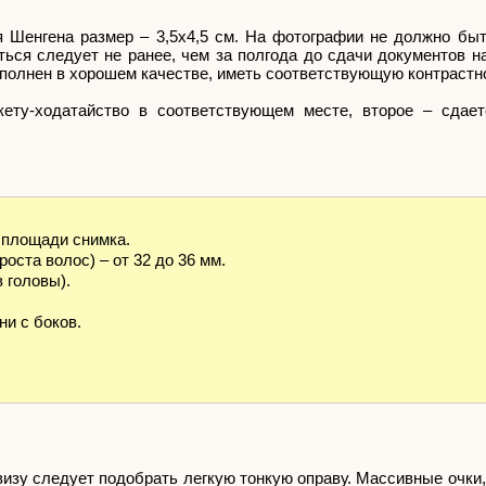
Шенгена размер – 3,5х4,5 см. На фотографии не должно быть
ться следует не ранее, чем за полгода до сдачи документов н
полнен в хорошем качестве, иметь соответствующую контрастно
кету-ходатайство в соответствующем месте, второе – сдае
 площади снимка.
оста волос) – от 32 до 36 мм.
в головы).
ни с боков.
визу следует подобрать легкую тонкую оправу. Массивные очки