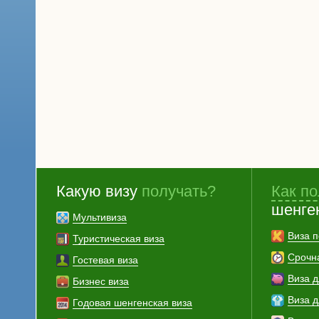
Какую визу
получать?
Как по
шенге
Мультивиза
Виза п
Туристическая виза
Срочн
Гостевая виза
Виза 
Бизнес виза
Виза 
Годовая шенгенская виза