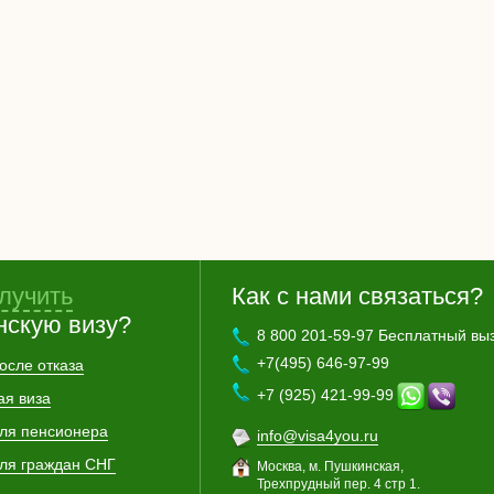
лучить
Как с нами связаться?
нскую визу?
8 800 201-59-97 Бесплатный вы
+7(495) 646-97-99
осле отказа
+7 (925) 421-99-99
ая виза
для пенсионера
info@visa4you.ru
для граждан СНГ
Москва, м. Пушкинская,
Трехпрудный пер. 4 стр 1.