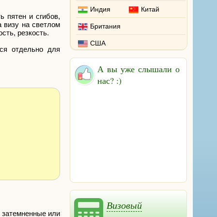
Индия
Китай
 пятен и сгибов,
а визу на светлом
Британия
сть, резкость.
США
тся отдельно для
А вы уже слышали о
нас? :)
Визовый
, затемненные или