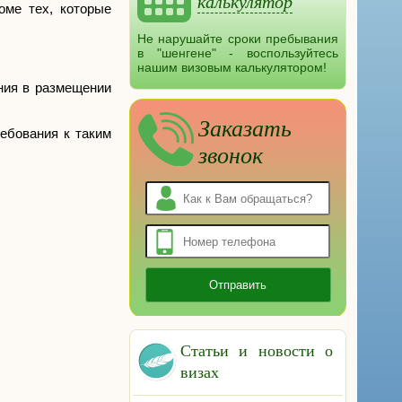
калькулятор
оме тех, которые
Не нарушайте сроки пребывания
в "шенгене" - воспользуйтесь
нашим визовым калькулятором!
ния в размещении
Заказать
ебования к таким
звонок
Статьи и новости о
визах