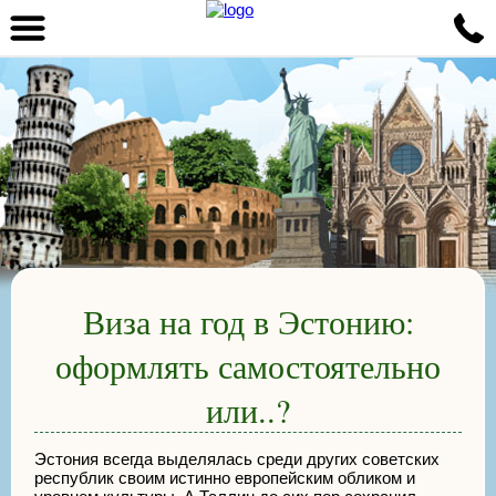
Виза на год в Эстонию:
оформлять самостоятельно
или..?
Эстония всегда выделялась среди других советских
республик своим истинно европейским обликом и