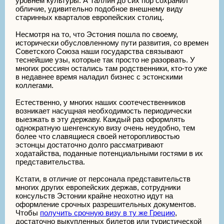
уровнем культуры. А Таллин до сих пор сохранил
обличие, удивительно подобное внешнему виду
старинных кварталов европейских столиц.
Несмотря на то, что Эстония пошла по своему,
исторически обусловленному пути развития, со времен
Советского Союза наши государства связывают
теснейшие узы, которые так просто не разорвать. У
многих россиян остались там родственники, кто-то уже
в недавнее время наладил бизнес с эстонскими
коллегами.
Естественно, у многих наших соотечественников
возникает насущная необходимость периодически
выезжать в эту державу. Каждый раз оформлять
однократную шенгенскую визу очень неудобно, тем
более что славящиеся своей неторопливостью
эстонцы достаточно долго рассматривают
ходатайства, поданные потенциальными гостями в их
представительства.
Кстати, в отличие от персонала представительств
многих других европейских держав, сотрудники
консульств Эстонии крайне неохотно идут на
оформление срочных разрешительных документов.
Чтобы
получить срочную визу в ту же Грецию
,
достаточно выкупленных билетов или туристической