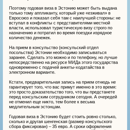
Поэтому годовая виза в Эстонию может быть выдана
только тому аппликанту, который уже «езживал» в
Евросоюз и показал себя там с наилучшей стороны: не
вступал в конфликты с представителями местной
власти, использовал туристическую визу строго по
назначению и потратил во время поездки изрядное
количество денежек.
На прием в консульство (консульский отдел
посольства) Эстонии необходимо записываться
заранее. Сделать это можно и по телефону, но лучше
непосредственно на ресурсе МИДа этого государства
одновременно с подачей анкеты-ходатайства в
электронном варианте.
Кстати, предварительная запись на прием отнюдь не
гарантирует того, что вас примут именно в это время:
это просто доказательство того, что вы предстанете
перед консульским сотрудником сегодня. А очередей
не отменил еще никто, тем более к весьма
медлительным эстонцам.
Годовая виза в Эстонию будет стоить ровно столько,
сколько и другая шенгенская (размер консульского
сбора фиксирован) – 35 евро. А сроки оформления