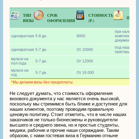
ТИП
СРОК
СТОИМОСТЬ
ПРИМ
ВИЗЫ
ОФОРМЛЕНИЯ
(Р.)
при наличии 
однократная
5-8 дн.
8000
комплекта
документов
под наше
однократная
5-7 дн.
От 10000
приглашение
мульти на
5-7 дн.
От 12000
пол года
мульти на
5-7 дн.
От 16 000
год
*Мы делаем визы без предоплаты.
Не следует думать, что стоимость оформления
визового документа у нас является очень высокой,
поскольку мы стремимся быть ближе и доступнее для
наших клиентов, поэтому проводим правильную
ценовую политику. Стоит отметить, что в числе наших
заказчиков не только бизнесмены и руководители
высшего и среднего звена, но и простые студенты,
медики, рабочие и прочие наши сограждане. Таким
образом, с нами гостевая виза в Германию отныне