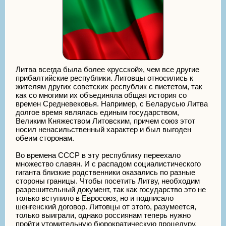
Литва всегда была более «русской», чем все другие
прибалтийские республики. Литовцы относились к
жителям других советских республик с пиететом, так
как со многими их объединяла общая история со
времен Средневековья. Например, с Беларусью Литва
долгое время являлась единым государством,
Великим Княжеством Литовским, причем союз этот
носил ненасильственный характер и был выгоден
обеим сторонам.
Во времена СССР в эту республику переехало
множество славян. И с распадом социалистического
гиганта близкие родственники оказались по разные
стороны границы. Чтобы посетить Литву, необходим
разрешительный документ, так как государство это не
только вступило в Евросоюз, но и подписало
шенгенский договор. Литовцы от этого, разумеется,
только выиграли, однако россиянам теперь нужно
пройти утомительную бюрократическую процедуру,