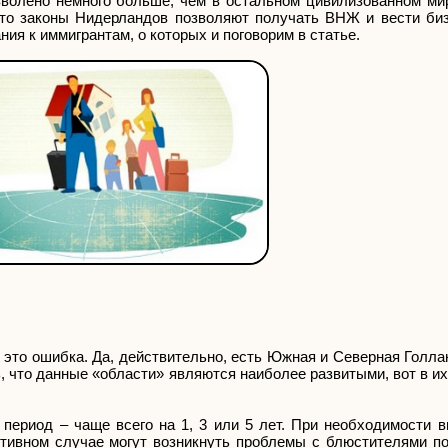
зволено немного больше, чем в остальном цивилизованном ми
что законы Нидерландов позволяют получать ВНЖ и вести би
ия к иммигрантам, о которых и поговорим в статье.
это ошибка. Да, действительно, есть Южная и Северная Голла
, что данные «области» являются наиболее развитыми, вот в их
ериод – чаще всего на 1, 3 или 5 лет. При необходимости в
отивном случае могут возникнуть проблемы с блюстителями по