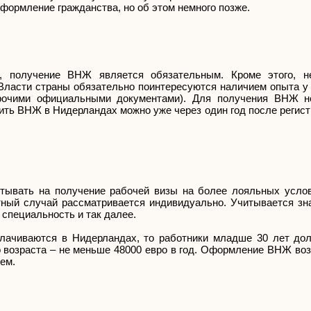
формление гражданства, но об этом немного позже.
, получение ВНЖ является обязательным. Кроме этого, н
 Власти страны обязательно поинтересуются наличием опыта у
прочими официальными документами). Для получения ВНЖ н
ить ВНЖ в Нидерландах можно уже через один год после регис
итывать на получение рабочей визы на более лояльных услов
тный случай рассматривается индивидуально. Учитывается зн
 специальность и так далее.
плачиваются в Нидерландах, то работники младше 30 лет до
го возраста – не меньше 48000 евро в год. Оформление ВНЖ во
ем.