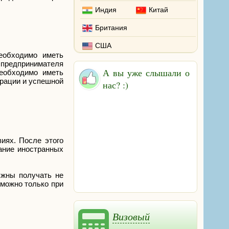
Индия
Китай
Британия
США
еобходимо иметь
 предпринимателя
А вы уже слышали о
еобходимо иметь
трации и успешной
нас? :)
иях. После этого
ание иностранных
лжны получать не
зможно только при
Визовый