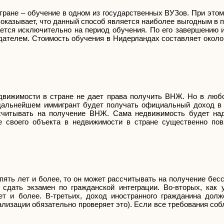
тране – обучение в одном из государственных ВУЗов. При это
показывает, что данный способ является наиболее выгодным в
дается исключительно на период обучения. По его завершению
одателем. Стоимость обучения в Нидерландах составляет около
едвижимости в стране не дает права получить ВНЖ. Но в люб
дальнейшем иммигрант будет получать официальный доход в 
считывать на получение ВНЖ. Сама недвижимость будет на
ие своего объекта в недвижимости в стране существенно п
пять лет и более, то он может рассчитывать на получение бе
 сдать экзамен по гражданской интеграции. Во-вторых, как 
ет и более. В-третьих, доход иностранного гражданина дол
лизации обязательно проверяет это). Если все требования со