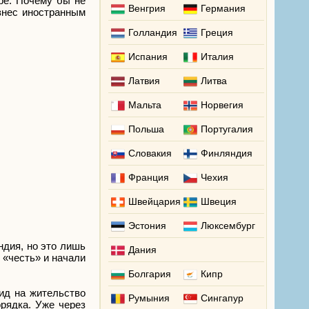
ре. Почему бы не
Венгрия
Германия
знес иностранным
Голландия
Греция
Испания
Италия
Латвия
Литва
Мальта
Норвегия
Польша
Португалия
Словакия
Финляндия
Франция
Чехия
Швейцария
Швеция
Эстония
Люксембург
ндия, но это лишь
Дания
 «честь» и начали
Болгария
Кипр
ид на жительство
Румыния
Сингапур
рядка. Уже через