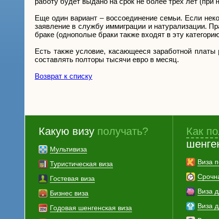
работу будет выдано на срок не более трех лет (при
Еще один вариант – воссоединение семьи. Если нек
заявление в службу иммиграции и натурализации. Пр
браке (однополые браки также входят в эту категори
Есть также условие, касающееся заработной платы 
составлять полторы тысячи евро в месяц.
Возврат к списку
Какую визу
получать?
Как по
шенге
Мультивиза
Виза п
Туристическая виза
Срочн
Гостевая виза
Виза 
Бизнес виза
Виза 
Годовая шенгенская виза