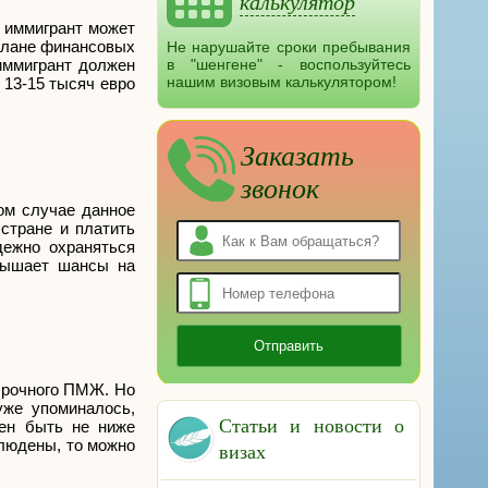
калькулятор
м иммигрант может
 плане финансовых
Не нарушайте сроки пребывания
 иммигрант должен
в "шенгене" - воспользуйтесь
нашим визовым калькулятором!
 13-15 тысяч евро
Заказать
звонок
ом случае данное
стране и платить
дежно охраняться
овышает шансы на
ссрочного ПМЖ. Но
уже упоминалось,
Статьи и новости о
жен быть не ниже
блюдены, то можно
визах