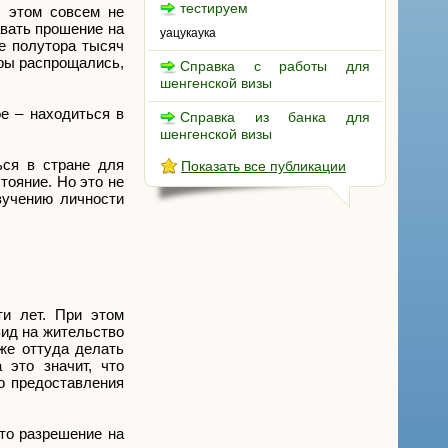
тестируем
и этом совсем не
авать прошение на
уацукаука
е полутора тысяч
еры распрощались,
Справка с работы для
шенгенской визы
е – находиться в
Справка из банка для
шенгенской визы
ься в стране для
Показать все публикации
тояние. Но это не
зучению личности
ти лет. При этом
ид на жительство
же оттуда делать
это значит, что
о предоставления
то разрешение на