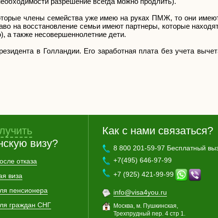
 необходимости разрешение всегда можно продлить).
оторые члены семейства уже имею на руках ПМЖ, то они имеют
аво на восстановление семьи имеют партнеры, которые находя
ю), а также несовершеннолетние дети.
резидента в Голландии. Его заработная плата без учета выче
лучить
Как с нами связаться?
нскую визу?
8 800 201-59-97 Бесплатный вы
+7(495) 646-97-99
осле отказа
+7 (925) 421-99-99
ая виза
для пенсионера
info@visa4you.ru
для граждан СНГ
Москва, м. Пушкинская,
Трехпрудный пер. 4 стр 1.