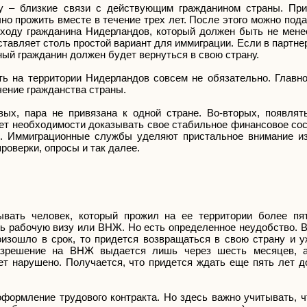
у – близкие связи с действующим гражданином страны. Пр
о прожить вместе в течение трех лет. После этого можно под
оходу гражданина Нидерландов, который должен быть не мене
оставляет столь простой вариант для иммиграции. Если в партн
ый гражданин должен будет вернуться в свою страну.
ь на территории Нидерландов совсем не обязательно. Главно
чение гражданства страны.
вых, пара не привязана к одной стране. Во-вторых, появлят
ет необходимости доказывать свое стабильное финансовое сос
. Иммиграционные службы уделяют пристальное внимание и
проверки, опросы и так далее.
вать человек, который прожил на ее территории более пя
ь рабочую визу или ВНЖ. Но есть определенное неудобство. В
оизошло в срок, то придется возвращаться в свою страну и у
зрешение на ВНЖ выдается лишь через шесть месяцев, а 
т нарушено. Получается, что придется ждать еще пять лет д
формление трудового контракта. Но здесь важно учитывать, ч