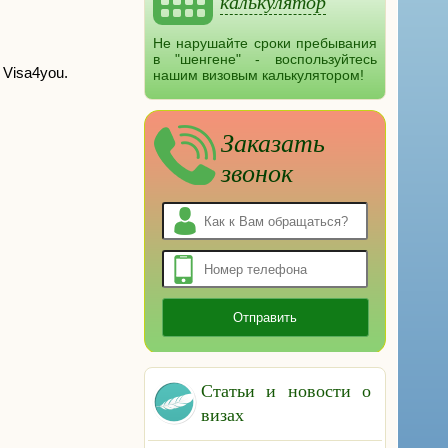
калькулятор
Не нарушайте сроки пребывания
в "шенгене" - воспользуйтесь
 Visa4you.
нашим визовым калькулятором!
Заказать
звонок
Статьи и новости о
визах