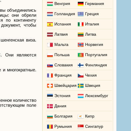
.
Венгрия
Германия
жавы объединились
Голландия
Греция
ницы: они обрели
ся по континенту
Испания
Италия
документ, чтобы
Латвия
Литва
 шенгенская виза.
Мальта
Норвегия
С. Они являются
Польша
Португалия
Словакия
Финляндия
 и многократные.
Франция
Чехия
Швейцария
Швеция
Эстония
Люксембург
ченное количество
ветствующем поле
Дания
Болгария
Кипр
Румыния
Сингапур