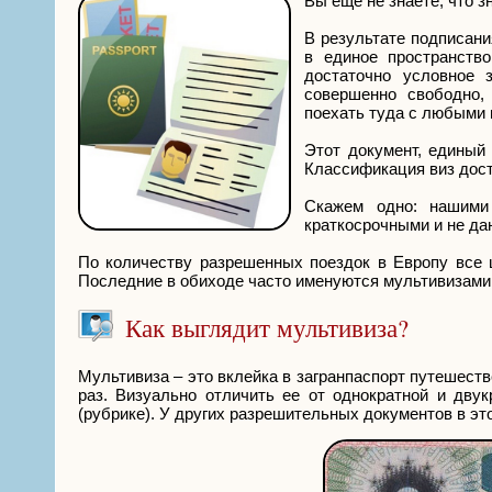
Вы еще не знаете, что з
В результате подписани
в единое пространств
достаточно условное 
совершенно свободно,
поехать туда с любыми 
Этот документ, единый 
Классификация виз дост
Скажем одно: нашими
краткосрочными и не даю
По количеству разрешенных поездок в Европу все 
Последние в обиходе часто именуются мультивизами
Как выглядит мультивиза?
Мультивиза – это вклейка в загранпаспорт путешеств
раз. Визуально отличить ее от однократной и дв
(рубрике). У других разрешительных документов в эт