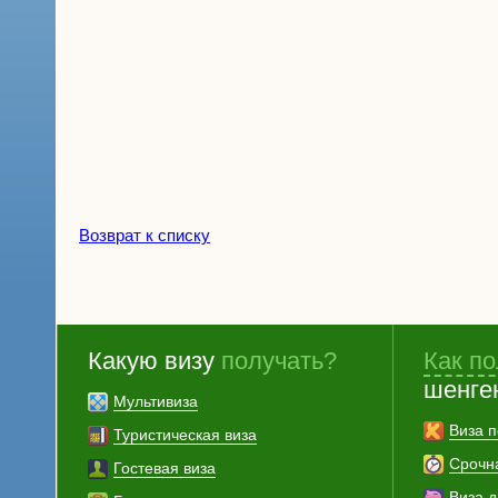
Возврат к списку
Какую визу
получать?
Как по
шенге
Мультивиза
Виза п
Туристическая виза
Срочн
Гостевая виза
Виза 