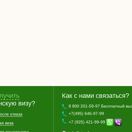
лучить
Как с нами связаться?
нскую визу?
8 800 201-59-97 Бесплатный вы
+7(495) 646-97-99
осле отказа
+7 (925) 421-99-99
ая виза
для пенсионера