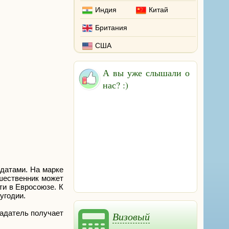
Индия
Китай
Британия
США
А вы уже слышали о
нас? :)
датами. На марке
шественник может
ти в Евросоюзе. К
угодии.
ладатель получает
Визовый