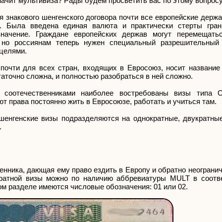
начит мультивиза? Рады будем просветить вас по этому вопросу
я знакового шенгенского договора почти все европейские дер
о. Была введена единая валюта и практически стерты гра
значение. Граждане европейских держав могут перемещать
 но россиянам теперь нужен специальный разрешительный 
целями.
почти для всех стран, входящих в Евросоюз, носит название
аточно сложна, и полностью разобраться в ней сложно.
 соотечественниками наиболее востребованы визы типа 
т права постоянно жить в Евросоюзе, работать и учиться там.
шенгенские визы подразделяются на однократные, двукратные
.
енника, дающая ему право ездить в Европу и обратно неограни
укратной визы можно по наличию аббревиатуры MULT в соот
ом разделе имеются числовые обозначения: 01 или 02.