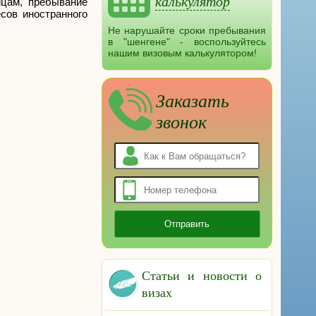
калькулятор
ицам, пребывание
сов иностранного
Не нарушайте сроки пребывания
в "шенгене" - воспользуйтесь
нашим визовым калькулятором!
Заказать
звонок
Статьи и новости о
визах