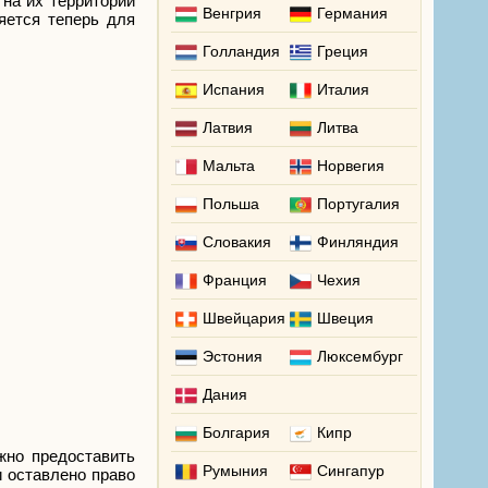
на их территории
Венгрия
Германия
яется теперь для
Голландия
Греция
Испания
Италия
Латвия
Литва
Мальта
Норвегия
Польша
Португалия
Словакия
Финляндия
Франция
Чехия
Швейцария
Швеция
Эстония
Люксембург
Дания
Болгария
Кипр
жно предоставить
Румыния
Сингапур
 оставлено право