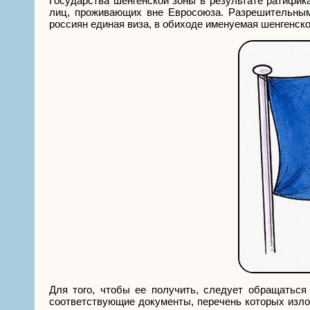
Государства шенгенской зоны в результате ратифик
лиц, проживающих вне Евросоюза. Разрешительным
россиян единая виза, в обиходе именуемая шенгенско
Для того, чтобы ее получить, следует обращаться
соответствующие документы, перечень которых изло