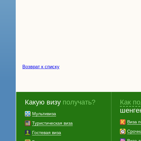
Возврат к списку
Какую визу
получать?
Как по
шенге
Мультивиза
Виза п
Туристическая виза
Срочн
Гостевая виза
Виза 