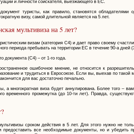
итуации и личности соискателя, выезжающего в ЕС.
кумент туристы, как правило, становятся обладателями о
кратную визу, самой длительной является на 5 лет.
ская мультивиза на 5 лет?
уристическим визам (категория С4) и дает право своему счаст
ного периода пребывать на территории ЕС в течение 90-а дней (
документа (С4) – от 1-го года.
пространенное ошибочное мнение, не относится к разрешител
зование и трудиться в Евросоюзе. Если вы, выехав по такой м
закончится для вас достаточно печально.
ы, а многократная виза будет аннулирована. Более того – ва
го временного промежутка (до 10-ти лет). Правда, существую
т?
ультивизы сроком действия в 5 лет. Для этого нужно не толь
и предоставить все необходимые документы, но и убедить п