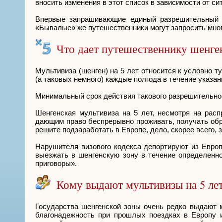
вносить изменения в этот список в зависимости от с
Впервые запрашивающие единый разрешительный до
«Бывалые» же путешественники могут запросить много
Что дает путешественнику шенген
Мультивиза (шенген) на 5 лет относится к условно т
(а таковых немного) каждые полгода в течение указан
Минимальный срок действия такового разрешительного 
Шенгенская мультивиза на 5 лет, несмотря на рас
дающим право беспрерывно проживать, получать обра
решите подзаработать в Европе, дело, скорее всего, 
Нарушителя визового кодекса депортируют из Европ
выезжать в шенгенскую зону в течение определенно
приговоры».
Кому выдают мультивизы на 5 ле
Государства шенгенской зоны очень редко выдают м
благонадежность при прошлых поездках в Европу 