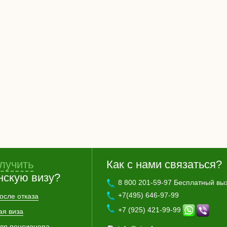
лучить
Как с нами связаться?
нскую визу?
8 800 201-59-97 Бесплатный вы
+7(495) 646-97-99
осле отказа
+7 (925) 421-99-99
ая виза
для пенсионера