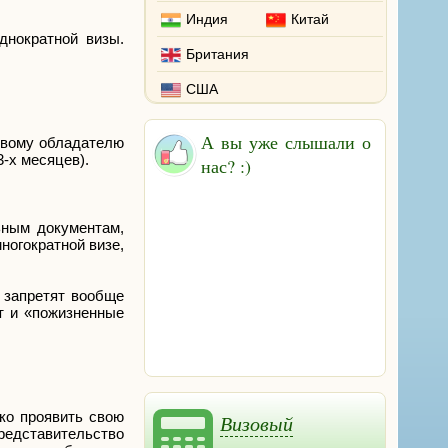
Индия
Китай
днократной визы.
Британия
США
А вы уже слышали о
ливому обладателю
3-х месяцев).
нас? :)
ьным документам,
ногократной визе,
м запретят вообще
т и «пожизненные
ко проявить свою
Визовый
редставительство