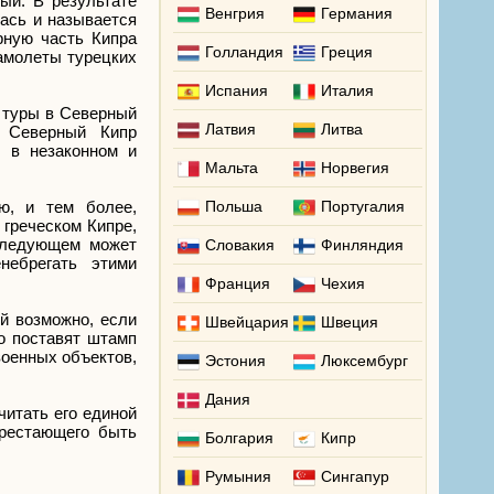
ый. В результате
Венгрия
Германия
лась и называется
рную часть Кипра
Голландия
Греция
самолеты турецких
Испания
Италия
ь туры в Северный
Латвия
Литва
е Северный Кипр
я в незаконном и
Мальта
Норвегия
ю, и тем более,
Польша
Португалия
 греческом Кипре,
оследующем может
Словакия
Финляндия
небрегать этими
Франция
Чехия
й возможно, если
Швейцария
Швеция
о поставят штамп
военных объектов,
Эстония
Люксембург
Дания
читать его единой
ерестающего быть
Болгария
Кипр
Румыния
Сингапур