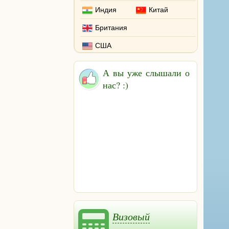
Индия
Китай
Британия
США
А вы уже слышали о
нас? :)
Визовый