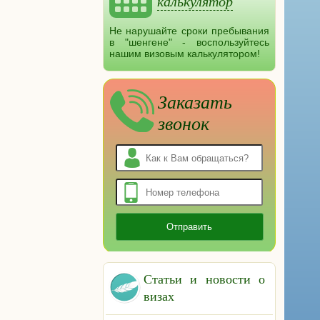
калькулятор
Не нарушайте сроки пребывания
в "шенгене" - воспользуйтесь
нашим визовым калькулятором!
Заказать
звонок
Статьи и новости о
визах