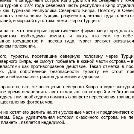
епный и загадочный остров Кипр делится на северный и южн
ии турков с 1974 года северная часть республики Кипр отдели
е как Турецкая Республика Северного Кипра. Поэтому в Севе
опасть только через Турцию, разумеется, летают туда только 
аний, и морской путь тоже лежит через Турцию.
я на то, что некоторые туристические фирмы могут предлагат
туристам необходимо помнить и знать, что сам по себ
анное государство и, поехав туда, турист рискует оказатьс
асном положении.
ого, туристы, посетившие северную половину через Турци
ерного Кипра, не смогут побывать в южной части острова – в
 властями как противоправное действие. Такая отметка в п
. Для собственной безопасности туристу не стоит пре
й и небезопасных рисков для жизни и здоровья.
арактера, все же посещение северного Кипра в виде экскурси
ое время и заполнить лист-вкладыш, на который и собственн
аходясь там, необходимо помнить о запрете пересечения границ 
существления фотосъемок.
не хотят его делить на эти условные части и предпочитают с
авом. Ведь удивительная история сказочного острова, не п
 планеты, является неделимой.