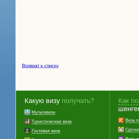
Возврат к списку
Какую визу
получать?
Как по
шенге
Мультивиза
Виза п
Туристическая виза
Срочн
Гостевая виза
Виза 