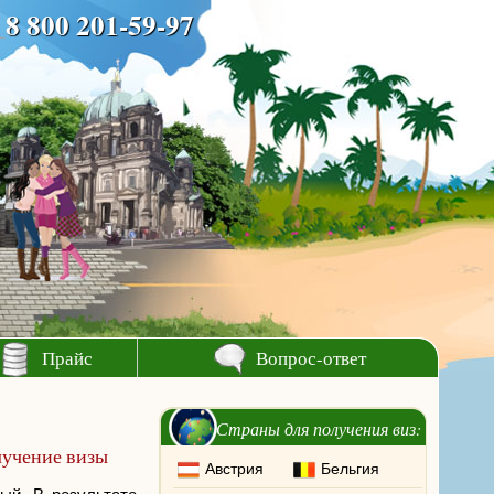
8 800 201-59-97
Прайс
Вопрос-ответ
Страны для получения виз:
лучение визы
Австрия
Бельгия