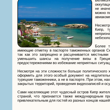
Великол
оккупац
не инач
можно п
авиакомп
Несмотр
Кипр, 
непризн
небезоп
Более т
имеющие отметку в паспорте таможенных органов Сев
так как это запрещено и расценивается местными
уменьшить шансы на получение визы в Грецию
предостережениями во избежание неприятных ситуаци
Несмотря на эти сложности больше политического х
оформить для этого особый документ на недлительн
турецкие таможенники, а не в паспорте. При этом, н
закрытых территорий, проведения видеозаписей и о
Сами населяющие этот чудесный остров Кипр жители 
страной, что признается также международным пр
привлекательным для гостей из разных концов нашей