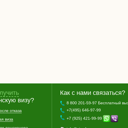
лучить
Как с нами связаться?
нскую визу?
8 800 201-59-97 Бесплатный вы
+7(495) 646-97-99
осле отказа
+7 (925) 421-99-99
ая виза
для пенсионера