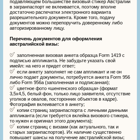
подавляющем большинстве визовый стикер Австралии
в загранпаспорт не вклеивается, поэтому вполне
достаточно распечатки электронного варианта
разрешительного документа. Кроме того, подачу
документов можно перепоручить доверенному либо
авторизированному лицу.
Перечень документов для оформления
австралийской визы:
заполненная визовая анкета образца Form 1419 с
подписью аппликанта. Не забудьте указать свой
имейл: на него и придет ответ;
если анкету заполняет не сам аппликант и не он
лично подает документы, потребуется анкета Form 956
либо Form 956а (заполненная и подписанная);
цветное фото «шенгенского образца» (формат
3,5х4,5, белый фон, только лицо заявителя, отсутствие
уголков и овалов, посторонних объектов в кадре).
Фотография вклеивается в анкету;
копии страниц загранпаспорта с личными данными
аппликанта (если требуется вклейка визового стикера,
то нужен и оригинал этого документа);
копии страниц с визами (как актуального, так и
старых загранпаспортов). Их наличие существенно
повышает шансы на получение австралийской визы;