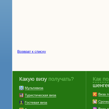
Возврат к списку
Какую визу
получать?
Как по
шенге
Мультивиза
Виза п
Туристическая виза
Срочн
Гостевая виза
Виза 