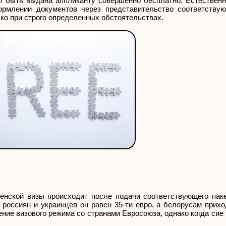
ет быть выдана аппликанту совершенно бесплатно. Естественн
рмлении документов через представительство соответству
ко при строго определенных обстоятельствах.
нской визы происходит после подачи соответствующего паке
 россиян и украинцев он равен 35-ти евро, а белорусам прих
ние визового режима со странами Евросоюза, однако когда сие