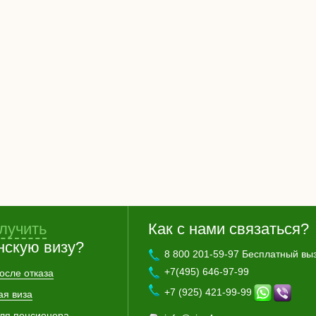
лучить
Как с нами связаться?
нскую визу?
8 800 201-59-97 Бесплатный вы
+7(495) 646-97-99
осле отказа
+7 (925) 421-99-99
ая виза
для пенсионера