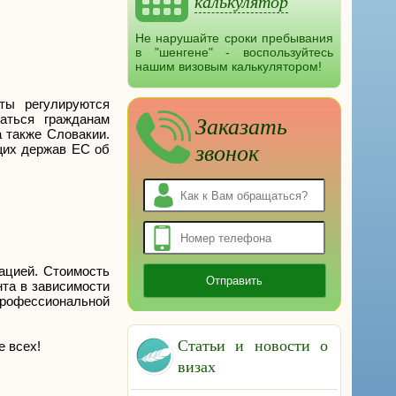
калькулятор
Не нарушайте сроки пребывания
в "шенгене" - воспользуйтесь
нашим визовым калькулятором!
ты регулируются
аться гражданам
Заказать
 также Словакии.
звонок
щих держав ЕС об
ацией. Стоимость
нта в зависимости
профессиональной
Статьи и новости о
е всех!
визах