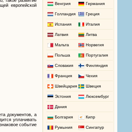
о, такое развитие
Венгрия
Германия
ющей европейской
Голландия
Греция
Испания
Италия
Латвия
Литва
Мальта
Норвегия
Польша
Португалия
Словакия
Финляндия
Франция
Чехия
Швейцария
Швеция
Эстония
Люксембург
Дания
та документов, а
Болгария
Кипр
одится уплачивать
 знаковое событие
Румыния
Сингапур