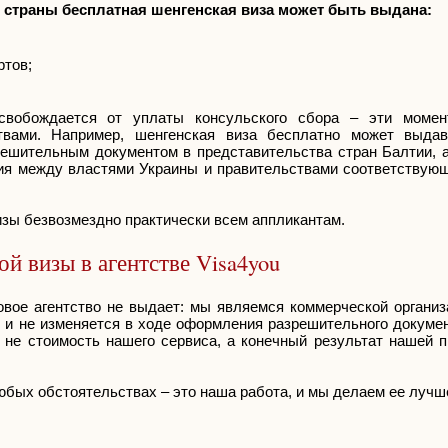
 страны бесплатная шенгенская виза может быть выдана:
ртов;
освобождается от уплаты консульского сбора – эти момен
твами. Например, шенгенская виза бесплатно может выдав
решительным документом в представительства стран Балтии, а
ния между властями Украины и правительствами соответствую
зы безвозмездно практически всем аппликантам.
 визы в агентстве Visa4you
вое агентство не выдает: мы являемся коммерческой организ
, и не изменяется в ходе оформления разрешительного докуме
 не стоимость нашего сервиса, а конечный результат нашей 
бых обстоятельствах – это наша работа, и мы делаем ее лучш