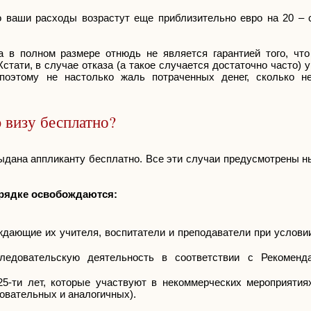
о ваши расходы возрастут еще приблизительно евро на 20 – 
а в полном размере отнюдь не является гарантией того, чт
стати, в случае отказа (а такое случается достаточно часто)
 поэтому не настолько жаль потраченных денег, сколько н
 визу бесплатно?
ыдана аппликанту бесплатно. Все эти случаи предусмотрены 
орядке освобождаются:
ждающие их учителя, воспитатели и преподаватели при условии
ледовательскую деятельность в соответствии с Рекоменда
25-ти лет, которые участвуют в некоммерческих мероприятия
овательных и аналогичных).