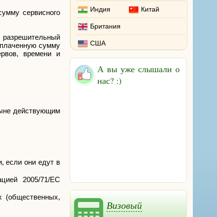
Индия
Китай
сумму сервисного
Британия
о разрешительный
США
 уплаченную сумму
ервов, времени и
А вы уже слышали о
нас? :)
ныне действующим
, если они едут в
цией 2005/71/ЕС
х (общественных,
Визовый