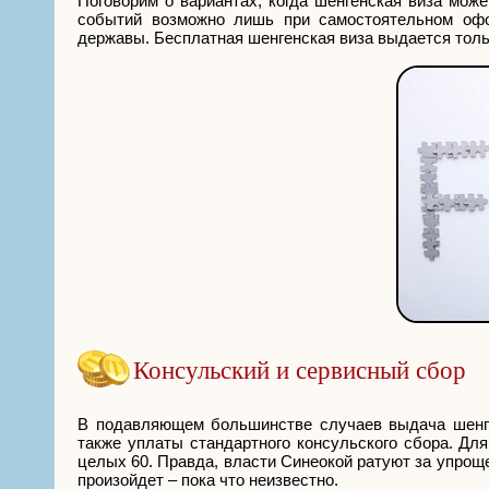
Поговорим о вариантах, когда шенгенская виза мож
событий возможно лишь при самостоятельном офо
державы. Бесплатная шенгенская виза выдается толь
Консульский и сервисный сбор
В подавляющем большинстве случаев выдача шенге
также уплаты стандартного консульского сбора. Для
целых 60. Правда, власти Синеокой ратуют за упроще
произойдет – пока что неизвестно.