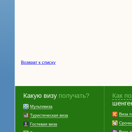
Возврат к списку
Какую визу
получать?
Как по
шенге
Мультивиза
Виза п
Туристическая виза
Срочн
Гостевая виза
Виза 