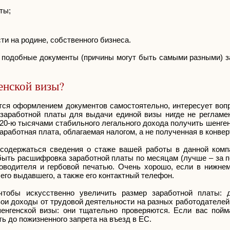
ты;
и на родине, собственного бизнеса.
ь подобные документы (причины могут быть самыми разными) з
енской визы?
тся оформлением документов самостоятельно, интересует вопр
заработной платы для выдачи единой визы нигде не регламен
 20-ю тысячами стабильного легального дохода получить шенге
работная плата, облагаемая налогом, а не полученная в конвер
 содержаться сведения о стаже вашей работы в данной комп
быть расшифровка заработной платы по месяцам (лучше – за п
водителя и гербовой печатью. Очень хорошо, если в нижнем
го выдавшего, а также его контактный телефон.
чтобы искусственно увеличить размер заработной платы: 
вои доходы от трудовой деятельности на разных работодателей
енгенской визы: они тщательно проверяются. Если вас пой
ь до пожизненного запрета на въезд в ЕС.