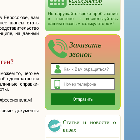
калькулятор
Не нарушайте сроки пребывания
в Евросоюзе, вам
в "шенгене" - воспользуйтесь
ьнее шансы стать
нашим визовым калькулятором!
редставительство
нципе, на данный
Заказать
звонок
нген?
можем то, чего не
 об однократных и
зличные справки-
оты.
рофессионалам!
нсовые документы
Статьи и новости о
визах