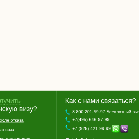
лучить
Как с нами связаться?
нскую визу?
8 800 201-59-97 Бесплатный вы
+7(495) 646-97-99
осле отказа
+7 (925) 421-99-99
ая виза
для пенсионера