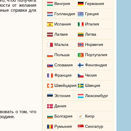
го, чтоб получить
Венгрия
Германия
мости от желания
нные справки для
Голландия
Греция
Испания
Италия
Латвия
Литва
Мальта
Норвегия
Польша
Португалия
Словакия
Финляндия
Франция
Чехия
Швейцария
Швеция
Эстония
Люксембург
Дания
овать о том, что
Болгария
Кипр
родине.
Румыния
Сингапур