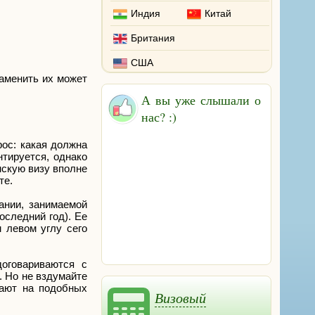
Индия
Китай
Британия
США
аменить их может
А вы уже слышали о
нас? :)
ос: какая должна
тируется, однако
нскую визу вполне
те.
ании, занимаемой
оследний год). Ее
 левом углу сего
договариваются с
. Но не вздумайте
мают на подобных
Визовый