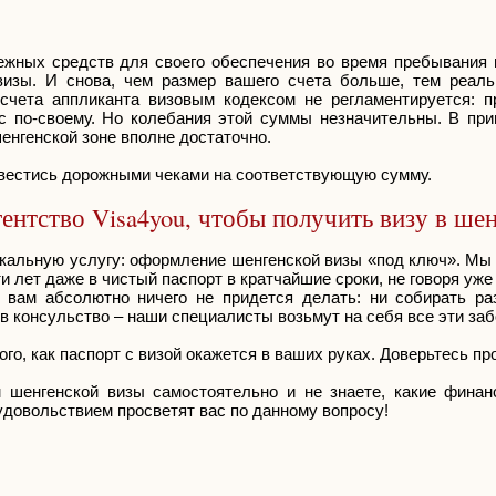
ежных средств для своего обеспечения во время пребывания 
визы. И снова, чем размер вашего счета больше, тем реал
чета аппликанта визовым кодексом не регламентируется: п
 по-своему. Но колебания этой суммы незначительны. В при
шенгенской зоне вполне достаточно.
авестись дорожными чеками на соответствующую сумму.
ентство Visa4you, чтобы получить визу в ше
икальную услугу: оформление шенгенской визы «под ключ». Мы 
и лет даже в чистый паспорт в кратчайшие сроки, не говоря уже
 вам абсолютно ничего не придется делать: ни собирать ра
 в консульство – наши специалисты возьмут на себя все эти заб
го, как паспорт с визой окажется в ваших руках. Доверьтесь п
шенгенской визы самостоятельно и не знаете, какие фина
удовольствием просветят вас по данному вопросу!