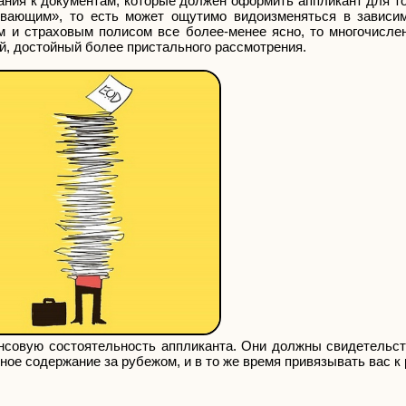
ания к документам, которые должен оформить аппликант для то
ывающим», то есть может ощутимо видоизменяться в зависи
ом и страховым полисом все более-менее ясно, то многочисле
й, достойный более пристального рассмотрения.
совую состоятельность аппликанта. Они должны свидетельств
ое содержание за рубежом, и в то же время привязывать вас к 