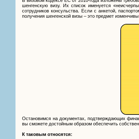
В визовом кодексе ЕС от 2010-года изложены требов
шенгенскую визу. Их список именуется «неисчерп
сотрудников консульства. Если с анкетой, паспорт
получения шенгенской визы – это предмет изменчивы
Остановимся на документах, подтверждающих финан
вы сможете достойным образом обеспечить собственн
К таковым относятся: