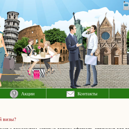
Акции
Контакты
й визы?