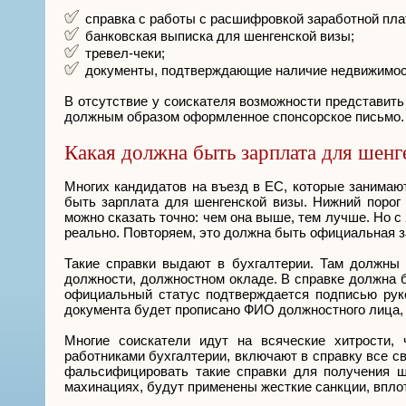
справка с работы с расшифровкой заработной пла
банковская выписка для шенгенской визы;
тревел-чеки;
документы, подтверждающие наличие недвижимост
В отсутствие у соискателя возможности представит
должным образом оформленное спонсорское письмо.
Какая должна быть зарплата для шенг
Многих кандидатов на въезд в ЕС, которые занимаю
быть зарплата для шенгенской визы. Нижний порог 
можно сказать точно: чем она выше, тем лучше. Но с
реально. Повторяем, это должна быть официальная за
Такие справки выдают в бухгалтерии. Там должны
должности, должностном окладе. В справке должна 
официальный статус подтверждается подписью руко
документа будет прописано ФИО должностного лица, е
Многие соискатели идут на всяческие хитрости, 
работниками бухгалтерии, включают в справку все с
фальсифицировать такие справки для получения ш
махинациях, будут применены жесткие санкции, вплот