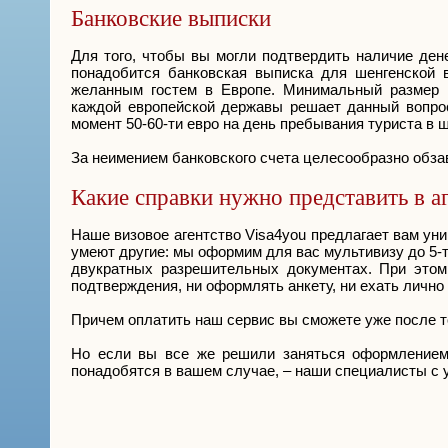
Банковские выписки
Для того, чтобы вы могли подтвердить наличие ден
понадобится банковская выписка для шенгенской 
желанным гостем в Европе. Минимальный размер с
каждой европейской державы решает данный вопрос
момент 50-60-ти евро на день пребывания туриста в 
За неимением банковского счета целесообразно обз
Какие справки нужно представить в аг
Наше визовое агентство Visa4you предлагает вам ун
умеют другие: мы оформим для вас мультивизу до 5-т
двукратных разрешительных документах. При этом
подтверждения, ни оформлять анкету, ни ехать лично
Причем оплатить наш сервис вы сможете уже после то
Но если вы все же решили заняться оформлением 
понадобятся в вашем случае, – наши специалисты с 