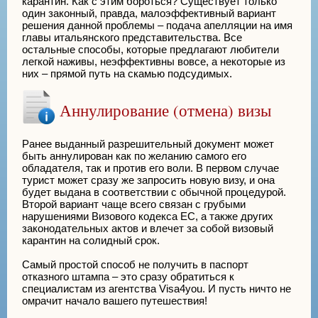
карантин. Как с этим бороться? Существует только
один законный, правда, малоэффективный вариант
решения данной проблемы – подача апелляции на имя
главы итальянского представительства. Все
остальные способы, которые предлагают любители
легкой наживы, неэффективны вовсе, а некоторые из
них – прямой путь на скамью подсудимых.
Аннулирование (отмена) визы
Ранее выданный разрешительный документ может
быть аннулирован как по желанию самого его
обладателя, так и против его воли. В первом случае
турист может сразу же запросить новую визу, и она
будет выдана в соответствии с обычной процедурой.
Второй вариант чаще всего связан с грубыми
нарушениями Визового кодекса ЕС, а также других
законодательных актов и влечет за собой визовый
карантин на солидный срок.
Самый простой способ не получить в паспорт
отказного штампа – это сразу обратиться к
специалистам из агентства Visa4you. И пусть ничто не
омрачит начало вашего путешествия!