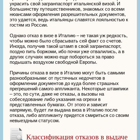
украсить свой загранпаспорт итальянской визой. И
большинству путешественников, знакомых со всеми
нюансами оформления разрешительных документов,
это удается, ведь итальянцы славятся лояльностью к
гостям из России.
Однако отказ в визе в Италию – не такая уж редкость,
чтобы можно было сбрасывать сей факт со счетов.
Иногда, получив такой штамп в свой загранпаспорт,
поздно пить боржоми, ибо почки уже отвалились, а в
других случаях можно еще побороться за право
подышать воздухом свободной Европы.
Причины отказа в визе в Италию могут быть самыми
разнообразными: от пустячных недочетов в
оформлении документов до куда более страшных
прегрешений самого аппликанта. Некоторые штампики
– это, по сути, даже не отказы, а вызовы на
собеседование либо указания на огрехи в
представленных бумагах. От этого и зависит
напрямую, будет ли выдана виза в Италию после
отказа, либо аппликанту придется смириться со своим
невыездным статусом.
Классификация отказов в выдаче