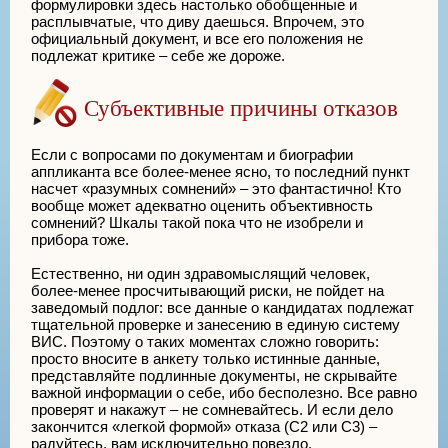
формулировки здесь настолько обобщенные и
расплывчатые, что диву даешься. Впрочем, это
официальный документ, и все его положения не
подлежат критике – себе же дороже.
Субъективные причины отказов
Если с вопросами по документам и биографии
аппликанта все более-менее ясно, то последний пункт
насчет «разумных сомнений» – это фантастично! Кто
вообще может адекватно оценить объективность
сомнений? Шкалы такой пока что не изобрели и
прибора тоже.
Естественно, ни один здравомыслящий человек,
более-менее просчитывающий риски, не пойдет на
заведомый подлог: все данные о кандидатах подлежат
тщательной проверке и занесению в единую систему
ВИС. Поэтому о таких моментах сложно говорить:
просто вносите в анкету только истинные данные,
представляйте подлинные документы, не скрывайте
важной информации о себе, ибо бесполезно. Все равно
проверят и накажут – не сомневайтесь. И если дело
закончится «легкой формой» отказа (С2 или С3) –
радуйтесь, вам исключительно повезло.