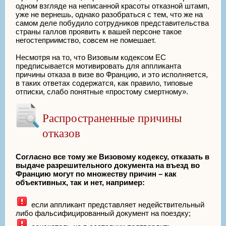
одном взгляде на неписанной красоты отказной штамп,
уже не вернешь, однако разобраться с тем, что же на
самом деле побудило сотрудников представительства
страны галлов проявить к вашей персоне такое
негостеприимство, совсем не помешает.
Несмотря на то, что Визовым кодексом ЕС
предписывается мотивировать для аппликанта
причины отказа в визе во Францию, и это исполняется,
в таких ответах содержатся, как правило, типовые
отписки, слабо понятные «простому смертному».
Распространенные причины
отказов
Согласно все тому же Визовому кодексу, отказать в
выдаче разрешительного документа на въезд во
Францию могут по множеству причин – как
объективных, так и нет, например:
если аппликант представляет недействительный
либо фальсифицированный документ на поездку;