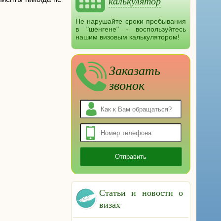
калькулятор
Не нарушайте сроки пребывания
в "шенгене" - воспользуйтесь
нашим визовым калькулятором!
Заказать
звонок
Статьи и новости о
визах