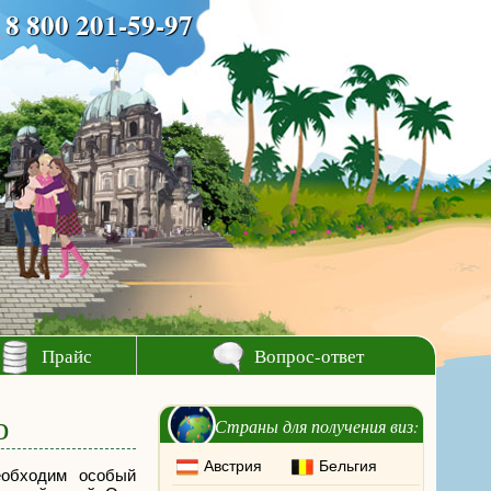
8 800 201-59-97
Прайс
Вопрос-ответ
ю
Страны для получения виз:
Австрия
Бельгия
еобходим особый