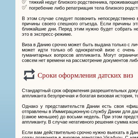
тяжкий недуг близкого родственника, проживающег
погребение либо репатриация тела близкого родст
В этом случае следует позвонить непосредственно 
причины своего спешного отъезда. Если причины э
ближайшие дни. Перед этим нужно будет собрать не
это в экспресс-режиме.
Виза в Данию срочно может быть выдана только с лич
может идти только об однократной визе с очень
гуманитарных вопросов аппликанта. Могут огранич
совсем нет времени на рассмотрение документов либ
Сроки оформления датских виз
Стандартный срок оформления разрешительных докум
аппликанта безупречная и богатая визовая история, 
Однако у представительств Дании есть своя «фиш
отправлены в Иммиграционную службу Дании для дал
(самое меньшее) до восьми недель. При этом предс
аппликанту. В случае негативного решения сумма кон
Если вам действительно срочно нужно выехать в Да
сразу позвоните в визовое агентство Visa4you. С на