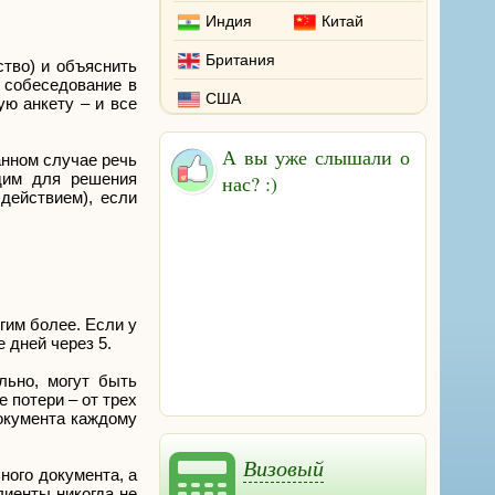
Индия
Китай
Британия
ство) и объяснить
 собеседование в
США
ю анкету – и все
А вы уже слышали о
анном случае речь
одим для решения
нас? :)
действием), если
гим более. Если у
 дней через 5.
льно, могут быть
 потери – от трех
окумента каждому
Визовый
ного документа, а
лиенты никогда не