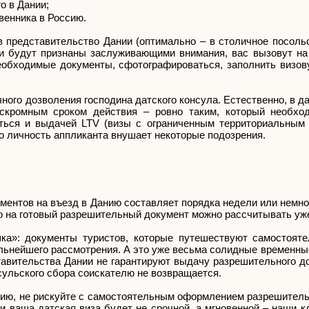
о в Дании;
венника в Россию.
в представительство Дании (оптимально – в столичное посоль
ти будут признаны заслуживающими внимания, вас вызовут на
обходимые документы, сфотографироваться, заполнить визову
ного дозволения господина датского консула. Естественно, в д
 скромным сроком действия – ровно таким, который необх
иться и выдачей LTV (визы с ограниченным территориальным 
о личность аппликанта внушает некоторые подозрения.
ентов на въезд в Данию составляет порядка недели или немно
то на готовый разрешительный документ можно рассчитывать уже
ка»: документы туристов, которые путешествуют самостояте
ьнейшего рассмотрения. А это уже весьма солидные временные
тавительства Дании не гарантируют выдачу разрешительного д
сульского сбора соискателю не возвращается.
нию, не рискуйте с самостоятельным оформлением разрешитель
ми ваша датская виза будет не срочной, а мгновенной – наши к