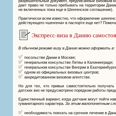
разрешительный документ, предписанный Визовым ко
дает право не только пребывать на территории Дани
не включенных пока еще в Шенгенское соглашение).
Практически всем известно, что оформление шенгенск
действующего «шенгена» в паспорте еще нет? Помочь
Экспресс-виза в Данию самосто
В обычном режиме визу в Данию можно оформить в:
посольстве Дании в Москве;
генеральном консульстве Литвы в Калининграде;
генеральном консульстве Венгрии в Екатеринбурге
одном из официальных визовых центров;
аккредитованном визовом агентстве.
Но для тех, кто привык самостоятельно получать
датских виз не предусмотрено порядком работы пред
Единственный вариант, когда датчане могут пойти на
гуманитарного характера.
За этим малопонятным сло
необходимость поехать на срочное лечение в Дан