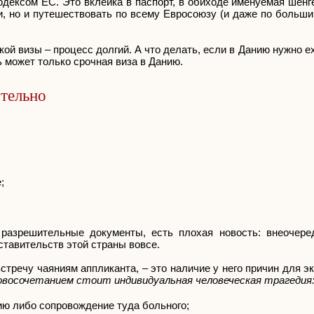
дексом ЕС. Это вклейка в паспорт, в обиходе именуемая шенг
и, но и путешествовать по всему Евросоюзу (и даже по больши
ой визы – процесс долгий. А что делать, если в Данию нужно ех
 может только срочная виза в Данию.
ятельно
;
 разрешительные документы, есть плохая новость: внеочер
ставительств этой страны вовсе.
встречу чаяниям аппликанта, – это наличие у него причин для э
восочетанием стоит индивидуальная человеческая трагедия
ию либо сопровождение туда больного;