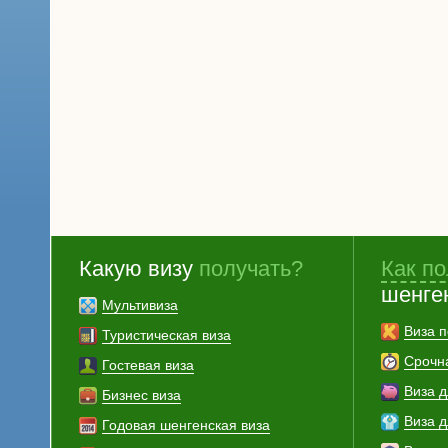
Какую визу
получать?
Как по
шенге
Мультивиза
Виза п
Туристическая виза
Срочн
Гостевая виза
Виза 
Бизнес виза
Виза 
Годовая шенгенская виза