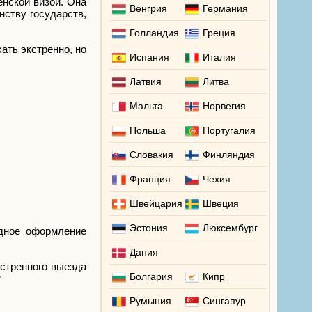
енской визой. Она
Венгрия
Германия
нству государств,
Голландия
Греция
ать экстренно, но
Испания
Италия
Латвия
Литва
Мальта
Норвегия
Польша
Португалия
Словакия
Финляндия
Франция
Чехия
Швейцария
Швеция
Эстония
Люксембург
едное оформление
Дания
кстренного выезда
Болгария
Кипр
:
Румыния
Сингапур