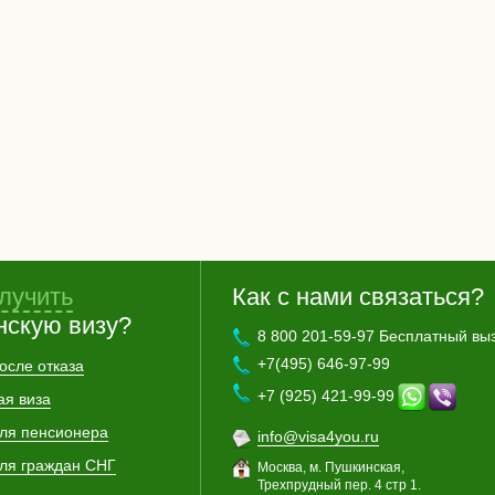
лучить
Как с нами связаться?
нскую визу?
8 800 201-59-97 Бесплатный вы
+7(495) 646-97-99
осле отказа
+7 (925) 421-99-99
ая виза
для пенсионера
info@visa4you.ru
для граждан СНГ
Москва, м. Пушкинская,
Трехпрудный пер. 4 стр 1.