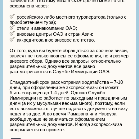
занимается. Поэтому виза в ОАЭ срочно может быть
оформлена через:
российского либо местного туроператора (только с
приобретением тура);
отели и авиакомпании ОАЭ;
визовые центры ОАЭ и стран Азии;
аккредитованное визовое агентство.
От того, куда вы будете обращаться за срочной визой,
зависят не только нюансы ее оформления, но и размер
визового сбора. Однако все запросы относительно
разрешительных документов все равно
рассматриваются в Службе Иммиграции ОАЭ.
Стандартный срок рассмотрения ходатайства – 7-10
дней, при оформлении же экспресс-визы он может
быть сокращен до 1-4 дней. Однако Служба
Иммиграции не работает по выходным и праздничным
дням (а их у мусульман весьма много), поэтому, если
есть возможность, лучше подавать документы на визу
недели за две. А во время Рамазана или Навруза
вообще лучше не заниматься оформлением
разрешительных документов. Иногда экспресс-виза
оформляется по прилете.