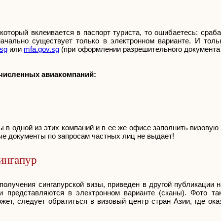
 который вклеивается в паспорт туриста, то ошибаетесь: сраб
ачально существует только в электронном варианте. И толь
.sg
или
mfa.gov.sg
(при оформлении разрешительного документа 
ечисленных авиакомпаний:
в одной из этих компаний и в ее же офисе заполнить визовую 
ые документы по запросам частных лиц не выдает!
ингапур
олучения сингапурской визы, приведен в другой публикации н
ни представляются в электронном варианте (сканы). Фото т
жет, следует обратиться в визовый центр стран Азии, где ок