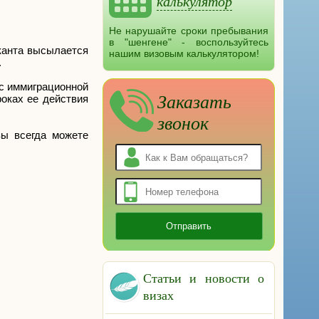
калькулятор
Не нарушайте сроки пребывания
в "шенгене" - воспользуйтесь
канта высылается
нашим визовым калькулятором!
.
 с иммиграционной
Заказать
роках ее действия
звонок
вы всегда можете
Статьи и новости о
визах