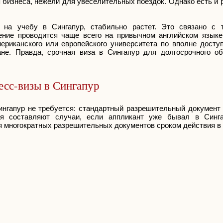
 бизнеса, нежели для увеселительных поездок. Однако есть и 
 на учебу в Сингапур, стабильно растет. Это связано с 
ение проводится чаще всего на привычном английском языке
риканского или европейского университета по вполне доступ
е. Правда, срочная виза в Сингапур для долгосрочного о
сс-визы в Сингапур
нгапур не требуется: стандартный разрешительный документ 
ия составляют случаи, если аппликант уже бывал в Синг
 многократных разрешительных документов сроком действия в 