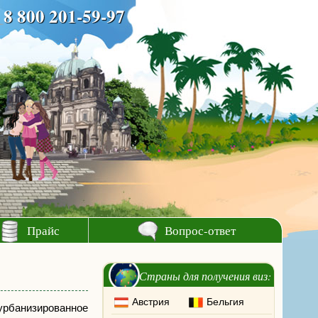
8 800 201-59-97
Прайс
Вопрос-ответ
Страны для получения виз:
Австрия
Бельгия
урбанизированное