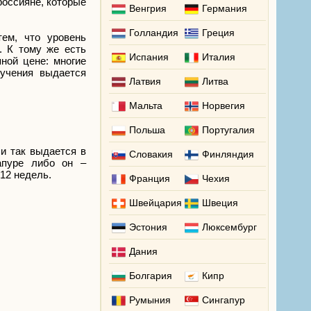
россияне, которые
Венгрия
Германия
Голландия
Греция
тем, что уровень
. К тому же есть
Испания
Италия
ной цене: многие
бучения выдается
Латвия
Литва
Мальта
Норвегия
Польша
Португалия
и так выдается в
Словакия
Финляндия
апуре либо он –
12 недель.
Франция
Чехия
Швейцария
Швеция
Эстония
Люксембург
Дания
Болгария
Кипр
Румыния
Сингапур