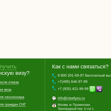
лучить
Как с нами связаться?
нскую визу?
8 800 201-59-97 Бесплатный вы
+7(495) 646-97-99
осле отказа
+7 (925) 421-99-99
ая виза
для пенсионера
info@visa4you.ru
для граждан СНГ
Москва, м. Пушкинская,
Трехпрудный пер. 4 стр 1.