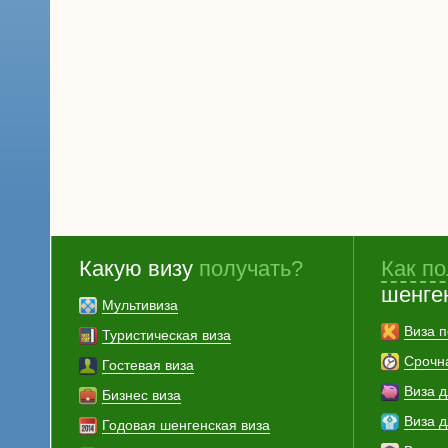
Какую визу
получать?
Как по
шенге
Мультивиза
Виза п
Туристическая виза
Срочн
Гостевая виза
Виза 
Бизнес виза
Виза 
Годовая шенгенская виза