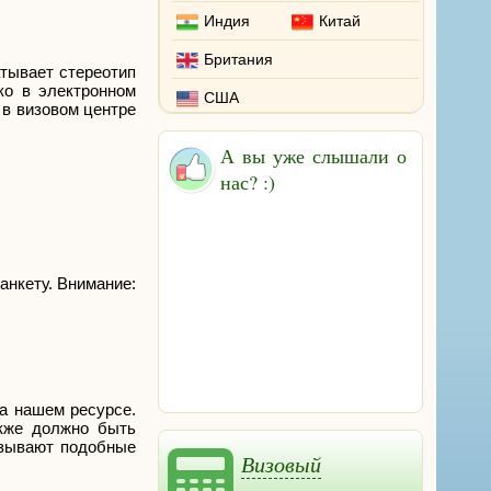
Индия
Китай
Британия
атывает стереотип
ко в электронном
США
в визовом центре
А вы уже слышали о
нас? :)
анкету. Внимание:
а нашем ресурсе.
акже должно быть
азывают подобные
Визовый