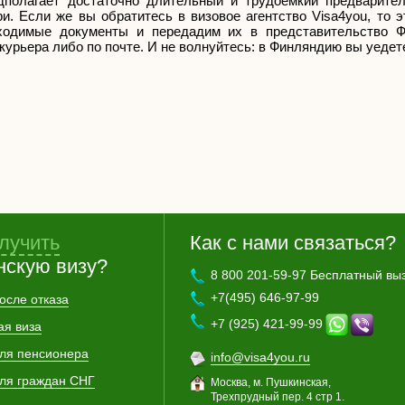
полагает достаточно длительный и трудоемкий предварите
и. Если же вы обратитесь в визовое агентство Visa4you, то 
ходимые документы и передадим их в представительство Ф
курьера либо по почте. И не волнуйтесь: в Финляндию вы уедете
лучить
Как с нами связаться?
нскую визу?
8 800 201-59-97 Бесплатный вы
+7(495) 646-97-99
осле отказа
+7 (925) 421-99-99
ая виза
для пенсионера
info@visa4you.ru
для граждан СНГ
Москва, м. Пушкинская,
Трехпрудный пер. 4 стр 1.