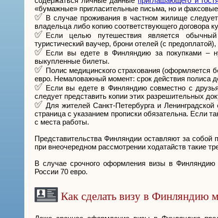
содержаться личные данные
приглашающего и гост
«бумажные» пригласительные письма, но и факсовые 
В случае проживания в частном жилище следует 
владельца либо копию соответствующего договора ку
Если целью путешествия является обычный 
туристический ваучер, брони отелей (с предоплатой)
Если вы едете в Финляндию за покупками – н
выкупленные билеты.
Полис медицинского страхования (оформляется бе
евро. Немаловажный момент: срок действия полиса д
Если вы едете в Финляндию совместно с друзьям
следует представить копии этих разрешительных док
Для жителей Санкт-Петербурга и Ленинградской 
страница с указанием прописки обязательна. Если т
с места работы.
Представительства Финляндии оставляют за собой п
при внеочередном рассмотрении ходатайств такие тр
В случае срочного оформления визы в Финляндию р
России 70 евро.
Как сделать визу в Финляндию 