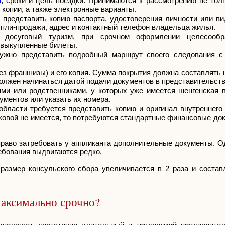
я
, сроки и цель поездки. Принимаются к рассмотрению не тол
копии, а также электронные варианты.
представить копию паспорта, удостоверения личности или ви
пли-продажи, адрес и контактный телефон владельца жилья.
досуговый туризм, при срочном оформлении целесообр
, выкупленные билеты.
ужно представить подробный маршрут своего следования с 
з франшизы) и его копия. Сумма покрытия должна составлять 
олжен начинаться датой подачи документов в представительст
и или родственниками, у которых уже имеется шенгенская ви
ументов или указать их номера.
области требуется представить копию и оригинал внутреннего
аковой не имеется, то потребуются стандартные финансовые до
раво затребовать у аппликанта дополнительные документы. Од
ебования выдвигаются редко.
азмер консульского сбора увеличивается в 2 раза и состав
максимально срочно?