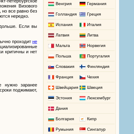
кт-петербургское
Венгрия
Германия
ложения Визового
 но все равно без
Голландия
Греция
ются нередко.
Испания
Италия
 дольше. Если вы
Латвия
Литва
обычно проходит
не
Мальта
Норвегия
пециализированные
ки критичны и нет
Польша
Португалия
Словакия
Финляндия
Франция
Чехия
е нужно заранее
Швейцария
Швеция
 сроки поджимают,
Эстония
Люксембург
Дания
Болгария
Кипр
Румыния
Сингапур