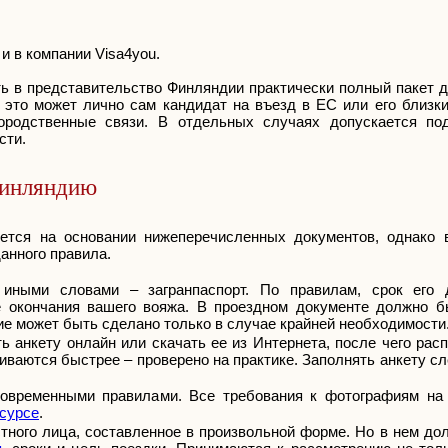
и в компании Visa4you.
ь в представительство Финляндии практически полный пакет д
 это может лично сам кандидат на въезд в ЕС или его близки
ородственные связи. В отдельных случаях допускается по
сти.
Финляндию
ется на основании нижеперечисленных документов, однако 
анного правила.
 иными словами – загранпаспорт. По правилам, срок его 
е окончания вашего вояжа. В проездном документе должно б
е может быть сделано только в случае крайней необходимости
 анкету онлайн или скачать ее из Интернета, после чего рас
ваются быстрее – проверено на практике. Заполнять анкету с
современными правилами. Все требования к фотографиям на
есурсе
.
стного лица, составленное в произвольной форме. Но в нем д