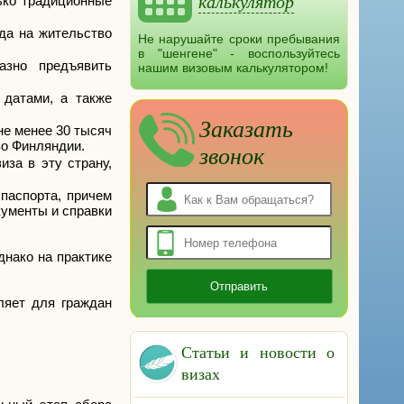
калькулятор
ько традиционные
да на жительство
Не нарушайте сроки пребывания
в "шенгене" - воспользуйтесь
азно предъявить
нашим визовым калькулятором!
датами, а также
Заказать
не менее 30 тысяч
во Финляндии.
звонок
за в эту страну,
 паспорта, причем
кументы и справки
нако на практике
ляет для граждан
Статьи и новости о
визах