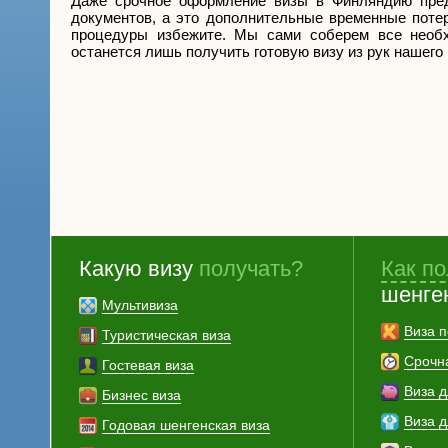
Даже срочное оформление визы в Финляндию пред
документов, а это дополнительные временные потер
процедуры избежите. Мы сами соберем все необ
останется лишь получить готовую визу из рук нашего 
Какую визу
получать?
Как по
шенге
Мультивиза
Виза п
Туристическая виза
Срочн
Гостевая виза
Виза 
Бизнес виза
Виза 
Годовая шенгенская виза