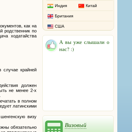
Индия
Китай
Британия
окументов, как на
США
й родственник по
дача ходатайства
А вы уже слышали о
нас? :)
в случае крайней
действия должен
ыть не менее 2-х
.
печатать в полном
ледует латинскими
 шенгенскую визу
Визовый
олжны обязательно