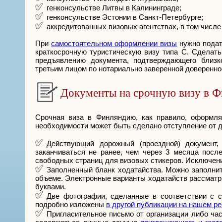
генконсульстве Литвы в Калининграде;
генконсульстве Эстонии в Санкт-Петербурге;
аккредитованных визовых агентствах, в том числе 
При
самостоятельном оформлении визы
нужно подат
краткосрочную туристическую визу типа С. Сделать
предъявлению документа, подтверждающего близк
третьим лицом по нотариально заверенной доверенно
Документы на срочную визу в 
Срочная виза в Финляндию, как правило, оформля
необходимости может быть сделано отступление от д
Действующий дорожный (проездной) документ,
заканчиваться не ранее, чем через 3 месяца посл
свободных страниц для визовых стикеров. Исключени
Заполненный бланк ходатайства. Можно заполнить
объеме. Электронные варианты ходатайств рассматри
буквами.
Две фотографии, сделанные в соответствии с 
подробно изложены
в другой публикации на нашем р
Пригласительное письмо от организации либо ча