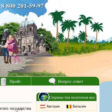
8 800 201-59-97
Прайс
Вопрос-ответ
Страны для получения виз:
Австрия
Бельгия
того государства