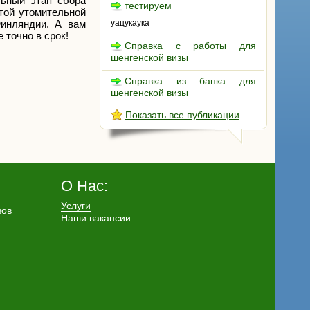
льный этап сбора
тестируем
этой утомительной
инляндии. А вам
уацукаука
 точно в срок!
Справка с работы для
шенгенской визы
Справка из банка для
шенгенской визы
Показать все публикации
О Нас:
Услуги
зов
Наши вакансии