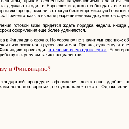
твенникам, причем особенным «дружелюбием» славится сан
 эта держава входит в Евросоюз и должна соблюдать все по
практике проще, нежели в строгую бескомпромиссную Германию,
сь. Причем отказы в выдаче разрешительных документов случа
ления готовой визы придется ждать порядка недели, иногда
о сроки оформления еще более удлиняются.
за в Финляндию срочно. Но «срочно» не значит «мгновенно»: 
кая виза окажется в руках заявителя. Правда, существуют с
в Финляндию происходит
в течение всего одних суток
. Если сро
рибегнуть к услугам таких специалистов.
изу в Финляндию?
тандартной процедуре оформления достаточно удобно: н
ами легче договориться, не нужно далеко ехать. Однако если