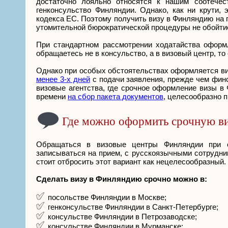
достаточно лояльно относятся к нашим соотечес
генконсульство Финляндии. Однако, как ни крути,
кодекса ЕС. Поэтому получить визу в Финляндию на 
утомительной бюрократической процедуры не обойти
При стандартном рассмотрении ходатайства оформ
обращаетесь не в консульство, а в визовый центр, т
Однако при особых обстоятельствах оформляется ви
менее 3-х дней
с подачи заявления, прежде чем финс
визовые агентства, где срочное оформление визы 
времени
на сбор пакета документов
, целесообразно п
Где можно оформить срочную в
Обращаться в визовые центры Финляндии при с
записываться на прием, с русскоязычными сотрудник
стоит отбросить этот вариант как нецелесообразный.
Сделать визу в Финляндию срочно можно в:
посольстве Финляндии в Москве;
генконсульстве Финляндии в Санкт-Петербурге;
консульстве Финляндии в Петрозаводске;
консульстве Финляндии в Мурманске;