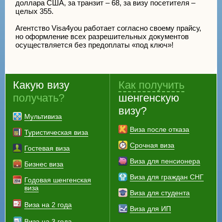
доллара США, за транзит – 68, за визу посетителя –
целых 355.
Агентство Visa4you работает согласно своему прайсу,
но оформление всех разрешительных документов
осуществляется без предоплаты «под ключ»!
Какую визу
Как получить
получать?
шенгенскую
визу?
Мультивиза
Виза после отказа
Туристическая виза
Срочная виза
Гостевая виза
Виза для пенсионера
Бизнес виза
Виза для граждан СНГ
Годовая шенгенская
виза
Виза для студента
Виза на 2 года
Виза для ИП
Виза на 3 года