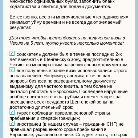
множество официальных бумаг, заполнить бланк
ходатайства и явиться для подачи документов.
Естественно, все эти многочисленные «телодвижения»
занимают уйму времени и не всегда дают желаемый
результат.
Для того чтобы претендовать на получение визы в
Чехию на 5 лет, нужно учесть несколько моментов:
соискатель должен был в течение последних 2-х
лет выезжать в Шенгенскую зону, предпочтительно в
Чехию, по многократным разрешительным документам;
все полученные ранее визы использовались строго
по назначению. Например, аппликант не решал
вопросы бизнеса по разрешительному документу,
выданному для частного визита, а тем более не
пытался работать в Евросоюзе. Последнее нарушение
вообще считается очень грубым и влечет запрет на
посещение всех государств Шенгенской зоны на
достаточно длительный срок;
турист соблюдал правила основной страны
пребывания и «первой границы»;
иностранец (в нашем случае – гражданин СНГ) не
превышал разрешенного срока пребывания в
Евросоюзе, указанного в визе. Следует знать, что срок