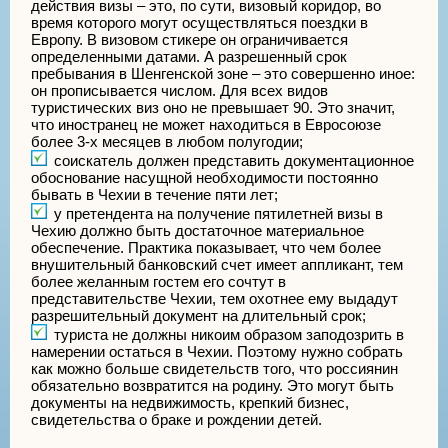
действия визы – это, по сути, визовый коридор, во
время которого могут осуществляться поездки в
Европу. В визовом стикере он ограничивается
определенными датами. А разрешенный срок
пребывания в Шенгенской зоне – это совершенно иное:
он прописывается числом. Для всех видов
туристических виз оно не превышает 90. Это значит,
что иностранец не может находиться в Евросоюзе
более 3-х месяцев в любом полугодии;
соискатель должен представить документационное
обоснование насущной необходимости постоянно
бывать в Чехии в течение пяти лет;
у претендента на получение пятилетней визы в
Чехию должно быть достаточное материальное
обеспечение. Практика показывает, что чем более
внушительный банковский счет имеет аппликант, тем
более желанным гостем его сочтут в
представительстве Чехии, тем охотнее ему выдадут
разрешительный документ на длительный срок;
туриста не должны никоим образом заподозрить в
намерении остаться в Чехии. Поэтому нужно собрать
как можно больше свидетельств того, что россиянин
обязательно возвратится на родину. Это могут быть
документы на недвижимость, крепкий бизнес,
свидетельства о браке и рождении детей.