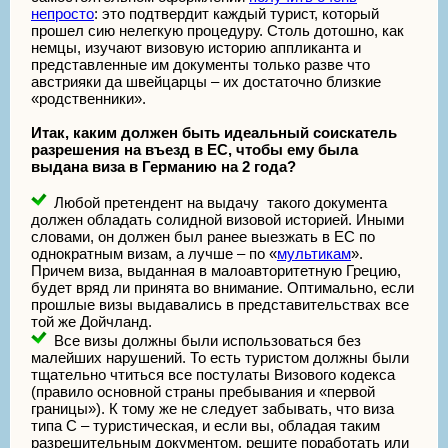
непросто
: это подтвердит каждый турист, который
прошел сию нелегкую процедуру. Столь дотошно, как
немцы, изучают визовую историю аппликанта и
представленные им документы только разве что
австрияки да швейцарцы – их достаточно близкие
«родственники».
Итак, каким должен быть идеальный соискатель
разрешения на въезд в ЕС, чтобы ему была
выдана виза в Германию на 2 года?
Любой претендент на выдачу такого документа
должен обладать солидной визовой историей. Иными
словами, он должен был ранее выезжать в ЕС по
однократным визам, а лучше – по «
мультикам
».
Причем виза, выданная в малоавторитетную Грецию,
будет вряд ли принята во внимание. Оптимально, если
прошлые визы выдавались в представительствах все
той же Дойчланд.
Все визы должны были использоваться без
малейших нарушений. То есть туристом должны были
тщательно чтиться все постулаты Визового кодекса
(правило основной страны пребывания и «первой
границы»). К тому же не следует забывать, что виза
типа С – туристическая, и если вы, обладая таким
разрешительным документом, решите поработать или