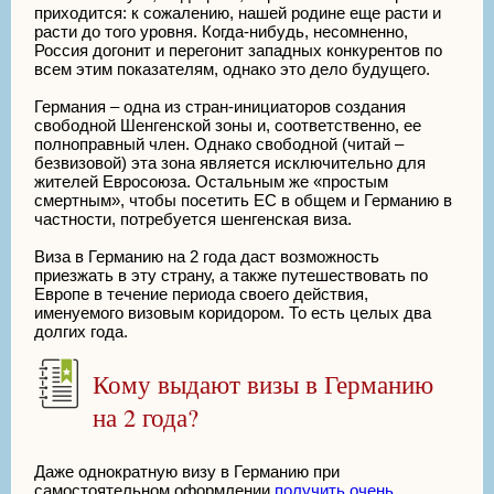
приходится: к сожалению, нашей родине еще расти и
расти до того уровня. Когда-нибудь, несомненно,
Россия догонит и перегонит западных конкурентов по
всем этим показателям, однако это дело будущего.
Германия – одна из стран-инициаторов создания
свободной Шенгенской зоны и, соответственно, ее
полноправный член. Однако свободной (читай –
безвизовой) эта зона является исключительно для
жителей Евросоюза. Остальным же «простым
смертным», чтобы посетить ЕС в общем и Германию в
частности, потребуется шенгенская виза.
Виза в Германию на 2 года даст возможность
приезжать в эту страну, а также путешествовать по
Европе в течение периода своего действия,
именуемого визовым коридором. То есть целых два
долгих года.
Кому выдают визы в Германию
на 2 года?
Даже однократную визу в Германию при
самостоятельном оформлении
получить очень