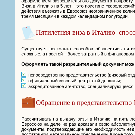
оформлением разрешительного документа попросту н
Виза в Италию на 5 лет – это поистине «королевски
действия въезжать в Евросоюз неограниченное колич
тремя месяцами в каждом календарном полугодии.
Пятилетняя виза в Италию: спо
Существует несколько способов обзавестись пяти
сложные, а простой – более затратный в финансовом 
Оформлять такой разрешительный документ можн
непосредственно представительство (визовый отд
официальный визовый центр этой державы;
аккредитованное агентство, специализирующееся 
Обращение в представительство
Рассчитывать на выдачу визы в Италию на пять лет
Евросоюз на деле не раз доказали свою абсолютну
документы, подтверждающие его необходимость езди
достаточном материальном обеспечении. Кроме того,