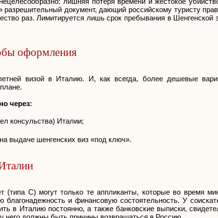
ецелесообразно: лишняя потеря времени и жестокое убийство
й» разрешительный документ, дающий российскому туристу прав
ество раз. Лимитируется лишь срок пребывания в Шенгенской з
собы оформления
летней визой в Италию. И, как всегда, более дешевые вар
плане.
о через:
ел консульства) Италии;
на выдаче шенгенских виз «под ключ».
 Италии
 (типа С) могут только те аппликанты, которые во время ми
ю благонадежность и финансовую состоятельность. У соиска
ть в Италию постоянно, а также банковские выписки, свидете
 у него должны быть причины возвращаться в Россию.