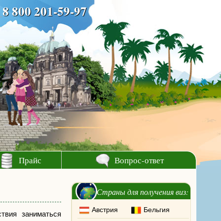
8 800 201-59-97
Прайс
Вопрос-ответ
Страны для получения виз:
Австрия
Бельгия
ствия заниматься