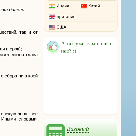
Индия
Китай
ант должен:
Британия
США
ествий, так и от
А вы уже слышали о
я в срок);
нас? :)
мает лично глава
о сбора ни в коей
енскую зону: все
. Иными словами,
Визовый