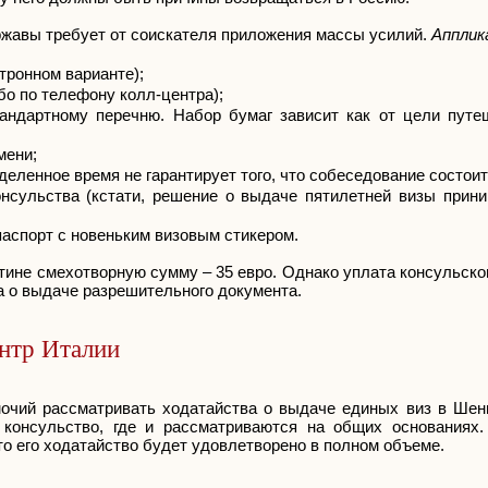
ержавы требует от соискателя приложения массы усилий.
Апплик
тронном варианте);
бо по телефону колл-центра);
андартному перечню. Набор бумаг зависит как от цели путеш
мени;
еленное время не гарантирует того, что собеседование состоитс
нсульства (кстати, решение о выдаче пятилетней визы прини
паспорт с новеньким визовым стикером.
стине смехотворную сумму – 35 евро. Однако уплата консульског
а о выдаче разрешительного документа.
ентр Италии
очий рассматривать ходатайства о выдаче единых виз в Шенг
консульство, где и рассматриваются на общих основаниях
что его ходатайство будет удовлетворено в полном объеме.