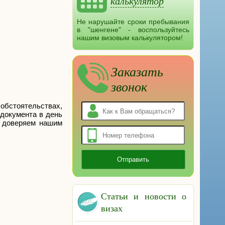
калькулятор
Не нарушайте сроки пребывания
в "шенгене" - воспользуйтесь
нашим визовым калькулятором!
Заказать
звонок
обстоятельствах,
 документа в день
ы доверяем нашим
Статьи и новости о
визах