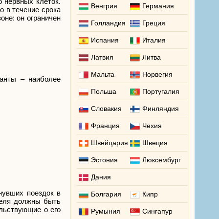
 нервных клеток.
Венгрия
Германия
о в течение срока
оне: он ограничен
Голландия
Греция
Испания
Италия
Латвия
Литва
Мальта
Норвегия
ианты – наиболее
Польша
Португалия
Словакия
Финляндия
Франция
Чехия
Швейцария
Швеция
Эстония
Люксембург
Дания
нувших поездок в
Болгария
Кипр
теля должны быть
льствующие о его
Румыния
Сингапур