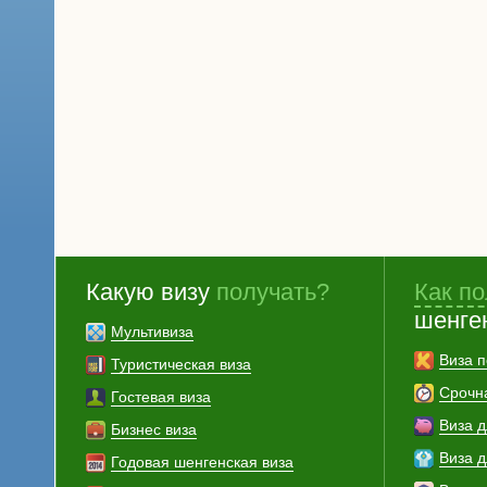
Какую визу
получать?
Как по
шенге
Мультивиза
Виза п
Туристическая виза
Срочн
Гостевая виза
Виза 
Бизнес виза
Виза 
Годовая шенгенская виза