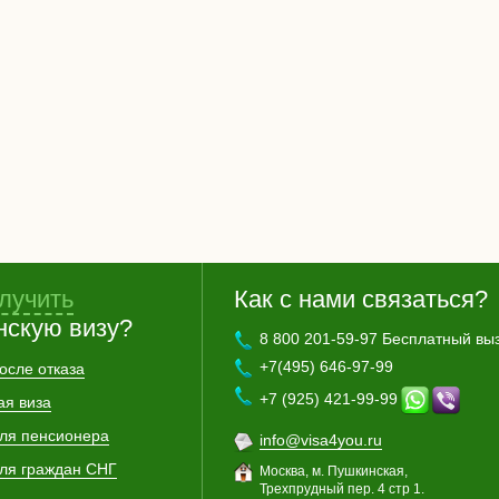
лучить
Как с нами связаться?
нскую визу?
8 800 201-59-97 Бесплатный вы
+7(495) 646-97-99
осле отказа
+7 (925) 421-99-99
ая виза
для пенсионера
info@visa4you.ru
для граждан СНГ
Москва, м. Пушкинская,
Трехпрудный пер. 4 стр 1.