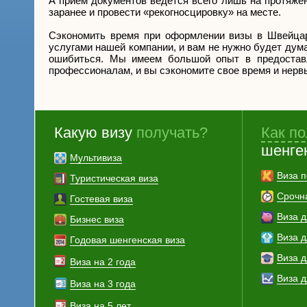
А прием документов ведется всего лишь на протяжен
заранее и провести «рекогносцировку» на месте.
Сэкономить время при оформлении визы в Швейцар
услугами нашей компании, и вам не нужно будет думат
ошибиться. Мы имеем большой опыт в предостав
профессионалам, и вы сэкономите свое время и нервы
Какую визу
получать?
Как по
шенге
Мультивиза
Виза п
Туристическая виза
Срочн
Гостевая виза
Виза 
Бизнес виза
Виза 
Годовая шенгенская виза
Виза д
Виза на 2 года
Виза 
Виза на 3 года
Виза на 5 лет