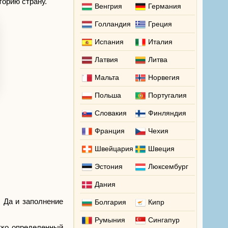
торию страну.
Венгрия
Германия
Голландия
Греция
Испания
Италия
Латвия
Литва
Мальта
Норвегия
Польша
Португалия
Словакия
Финляндия
Франция
Чехия
Швейцария
Швеция
Эстония
Люксембург
Дания
. Да и заполнение
Болгария
Кипр
Румыния
Сингапур
тко определенный