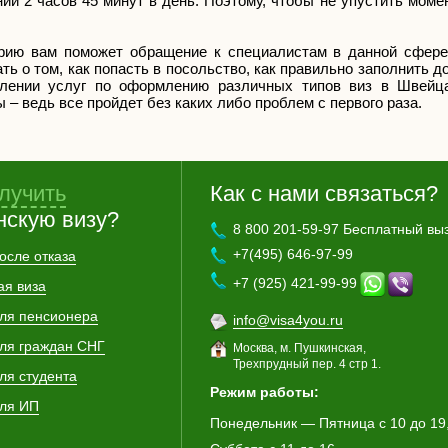
ии 2 часов 45 минут в день. Поэтому, чтобы не упустить моме
ию вам поможет обращение к специалистам в данной сфере
ь о том, как попасть в посольство, как правильно заполнить до
лении услуг по оформлению различных типов виз в Швейца
 – ведь все пройдет без каких либо проблем с первого раза.
лучить
Как с нами связаться?
нскую визу?
8 800 201-59-97 Бесплатный вы
+7(495) 646-97-99
осле отказа
+7 (925) 421-99-99
ая виза
для пенсионера
info@visa4you.ru
для граждан СНГ
Москва, м. Пушкинская,
Трехпрудный пер. 4 стр 1.
ля студента
Режим работы:
для ИП
Понедельник — Пятница с 10 до 19