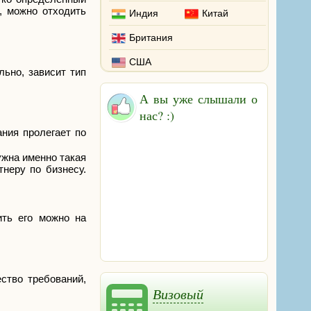
, можно отходить
Индия
Китай
Британия
США
ьно, зависит тип
А вы уже слышали о
нас? :)
ания пролегает по
ужна именно такая
неру по бизнесу.
ить его можно на
ство требований,
Визовый