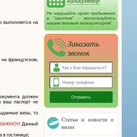
калькулятор
Не нарушайте сроки пребывания
в "шенгене" - воспользуйтесь
но выполняется на
нашим визовым калькулятором!
Заказать
звонок
 на французском,
документа должен
и ваш паспорт не
выданные визы, то
Статьи и новости о
ВАЖНО!!!
Данный
визах
 в гостинице;