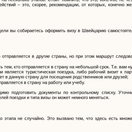
йствий – это, скорее, рекомендации, от которых, конечно же
 цели вы собираетесь оформить визу в Швейцарию самостоятел
о отправляется в другие страны, но при этом маршрут следов
 тем, кто отправляется в страну на небольшой срок. Т.е. вам н
 является туристическая поездка, либо рабочий визит к парт
дет в данную страну для посещения родственников или друзей;
правляется в страну на работу или учебу.
димо подготовить документы по контрольному списку. Уточн
лей поездки и типа визы он может немного меняться.
 этапа не случайно. Это вызвано тем, что здесь есть множе