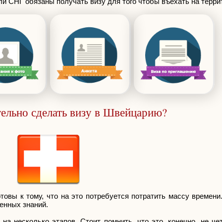
или СНГ обязаны получать визу для того чтобы въехать на терри
ельно сделать визу в Швейцарию?
товы к тому, что на это потребуется потратить массу времени
енных знаний.
а несколько этапов. Стоит помнить, что это, конечно, не че