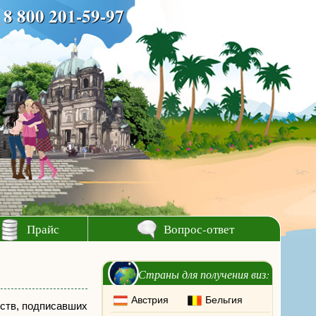
8 800 201-59-97
Прайс
Вопрос-ответ
Страны для получения виз:
Австрия
Бельгия
рств, подписавших