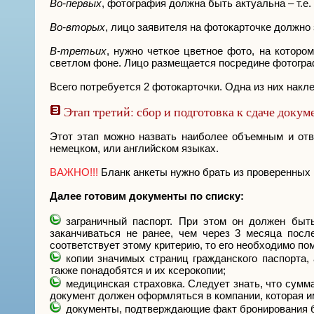
Во-первых
, фотография должна быть актуальна – т.е
Во-вторых
, лицо заявителя на фотокарточке должно
В-третьих
, нужно четкое цветное фото, на которо
светлом фоне. Лицо размещается посредине фотогра
Всего потребуется 2 фотокарточки. Одна из них накл
Этап третий: сбор и подготовка к сдаче докум
Этот этап можно назвать наиболее объемным и отв
немецком, или английском языках.
ВАЖНО!!!
Бланк анкеты нужно брать из проверенных 
Далее готовим документы по списку:
заграничный паспорт. При этом он должен быт
заканчиваться не ранее, чем через 3 месяца после
соответствует этому критерию, то его необходимо по
копии значимых страниц гражданского паспорта,
также понадобятся и их ксерокопии;
медицинская страховка. Следует знать, что сумм
документ должен оформляться в компании, которая и
документы, подтверждающие факт бронирования би