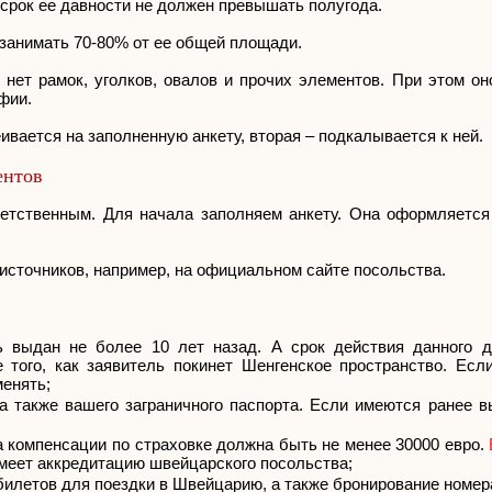
. срок ее давности не должен превышать полугода.
 занимать 70-80% от ее общей площади.
м нет рамок, уголков, овалов и прочих элементов. При этом о
фии.
еивается на заполненную анкету, вторая – подкалывается к ней.
ентов
етственным. Для начала заполняем анкету. Она оформляется
источников, например, на официальном сайте посольства.
ь выдан не более 10 лет назад. А срок действия данного 
 того, как заявитель покинет Шенгенское пространство. Есл
менять;
 а также вашего заграничного паспорта. Если имеются ранее 
а компенсации по страховке должна быть не менее 30000 евро.
меет аккредитацию швейцарского посольства;
летов для поездки в Швейцарию, а также бронирование номера