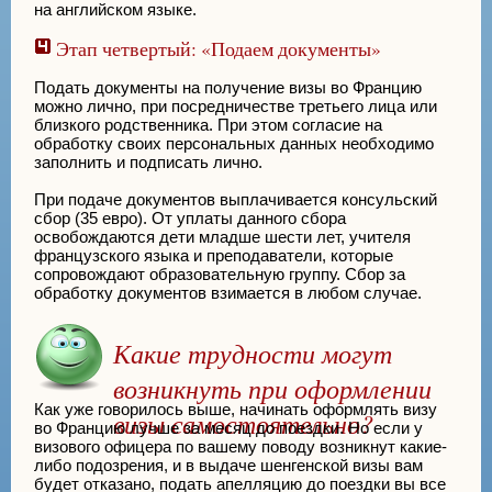
на английском языке.
Этап четвертый: «Подаем документы»
Подать документы на получение визы во Францию
можно лично, при посредничестве третьего лица или
близкого родственника. При этом согласие на
обработку своих персональных данных необходимо
заполнить и подписать лично.
При подаче документов выплачивается консульский
сбор (35 евро). От уплаты данного сбора
освобождаются дети младше шести лет, учителя
французского языка и преподаватели, которые
сопровождают образовательную группу. Сбор за
обработку документов взимается в любом случае.
Какие трудности могут
возникнуть при оформлении
Как уже говорилось выше, начинать оформлять визу
визы самостоятельно?
во Францию лучше за месяц до поездки. Но если у
визового офицера по вашему поводу возникнут какие-
либо подозрения, и в выдаче шенгенской визы вам
будет отказано, подать апелляцию до поездки вы все