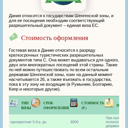
Дания относится к государствам Шенгенской зоны, и
для ее посещения необходим соответствующий
разрешительный документ – единая виза ЕС.
Стоимость оформления
Гостевая виза в Данию относится к разряду
краткосрочных туристических разрешительных
документов типа С. Она может выдаваться для одного,
двух или многократных посещений этой страны. Также
по ней можно путешествовать по всем остальным
державам Шенгенской зоны, коих на данный момент
насчитывается 26, а также въезжать в государства,
пока в эту зону не входящие (в Румынию, Болгарию,
Кипр и некоторые другие).
ТИП
СРОК
СТОИМОСТЬ
ПРИМ
ВИЗЫ
ОФОРМЛЕНИЯ
(Р.)
При наличии
однократная
5-8 р. дн.
8000
полного комп
документов