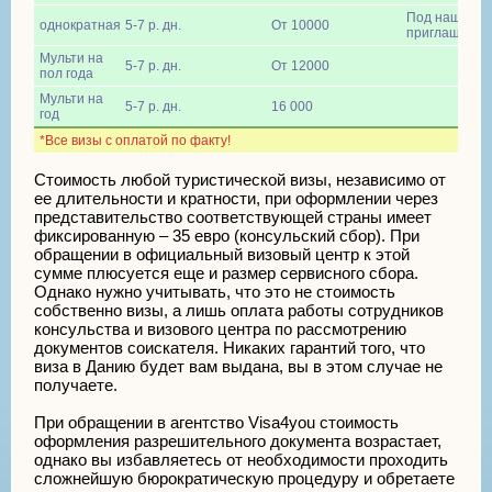
Под наше
однократная
5-7 р. дн.
От 10000
приглашение
Мульти на
5-7 р. дн.
От 12000
пол года
Мульти на
5-7 р. дн.
16 000
год
*Все визы с оплатой по факту!
Стоимость любой туристической визы, независимо от
ее длительности и кратности, при оформлении через
представительство соответствующей страны имеет
фиксированную – 35 евро (консульский сбор). При
обращении в официальный визовый центр к этой
сумме плюсуется еще и размер сервисного сбора.
Однако нужно учитывать, что это не стоимость
собственно визы, а лишь оплата работы сотрудников
консульства и визового центра по рассмотрению
документов соискателя. Никаких гарантий того, что
виза в Данию будет вам выдана, вы в этом случае не
получаете.
При обращении в агентство Visa4you стоимость
оформления разрешительного документа возрастает,
однако вы избавляетесь от необходимости проходить
сложнейшую бюрократическую процедуру и обретаете