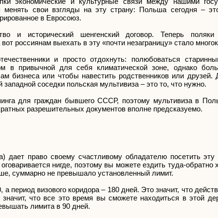
репки экономические и культурные связи между нашими гос
 менять свои взгляды на эту страну: Польша сегодня – эт
грированное в Евросоюз.
тво и исторический шенгенский договор. Теперь поляки
 вот россиянам выехать в эту «почти незаграницу» стало много
ечественники и просто отдохнуть: полюбоваться старинны
м в привычной для себя климатической зоне, однако боль
лам бизнеса или чтобы навестить родственников или друзей. 
 западной соседки польская мультивиза – это то, что нужно.
инга для граждан бывшего СССР, поэтому мультивиза в Пол
кратных разрешительных документов вполне предсказуемо.
а) дает право своему счастливому обладателю посетить эту 
е оговаривается нигде, поэтому вы можете ездить туда-обратно 
ьше, суммарно не превышало установленный лимит.
 а период визового коридора – 180 дней. Это значит, что дейст
е значит, что все это время вы сможете находиться в этой д
евышать лимита в 90 дней.