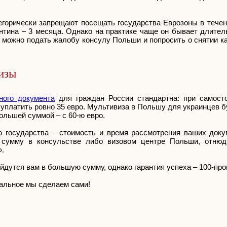
тегорически запрещают посещать государства Еврозоны в тече
нтина – 3 месяца. Однако на практике чаще он бывает длител
, можно подать жалобу консулу Польши и попросить о снятии ка
изы
ного документа
для граждан России стандартна: при самост
уплатить ровно 35 евро. Мультивиза в Польшу для украинцев б
большей суммой – с 60-ю евро.
о государства – стоимость и время рассмотрения ваших доку
 сумму в консульстве либо визовом центре Польши, отнюд
».
ойдутся вам в большую сумму, однако гарантия успеха – 100-про
тальное мы сделаем сами!