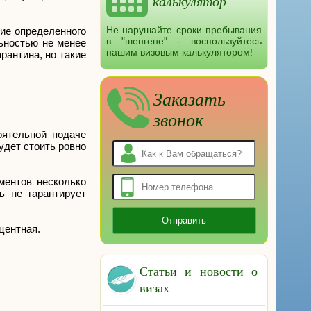
калькулятор
Не нарушайте сроки пребывания
ние определенного
в "шенгене" - воспользуйтесь
ьностью не менее
нашим визовым калькулятором!
рантина, но такие
Заказать
звонок
оятельной подаче
удет стоить ровно
ментов несколько
ь не гарантирует
центная.
Статьи и новости о
визах