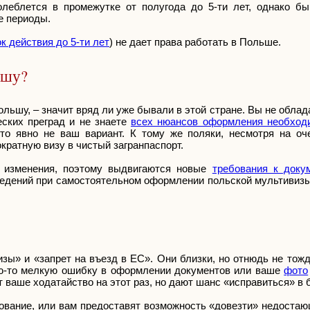
леблется в промежутке от полугода до 5-ти лет, однако бы
е периоды.
к действия до 5-ти лет
) не дает права работать в Польше.
ьшу?
ольшу, – значит вряд ли уже бывали в этой стране. Вы не обла
ских преград и не знаете
всех нюансов оформления необход
то явно не ваш вариант. К тому же поляки, несмотря на о
кратную визу в чистый загранпаспорт.
т изменения, поэтому выдвигаются новые
требования к доку
ведений при самостоятельном оформлении польской мультивизы
зы» и «запрет на въезд в ЕС». Они близки, но отнюдь не тож
ую-то мелкую ошибку в оформлении документов или ваше
фото
 ваше ходатайство на этот раз, но дают шанс «исправиться» в
ование, или вам предоставят возможность «довезти» недостаю