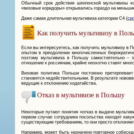
Обычный срок действия шенгенской мультивизы ко
«визовые коридоры» открывались гораздо на меньши
Даже самая длительная мультивиза категории С4 (
сро
Как получить мультивизу в Пол
Если вы интересуетесь, как получить мультивизу в П
опытом в преодолении многочисленных бюрократиче
поэтому мультивиза в Польшу самостоятельно – э
отношение к россиянам, крайне неохотно ставят много
Визовая политика Польши постоянно претерпевае
становятся недействительными. В результате новов
ведущие к отклонению ходатайства.
Отказ в мультивизе в Польшу
Некоторые путают понятия «отказ в выдаче мультиви
первом случае сотрудники посольства находят как
существующим требованиям, то они просто отклоняют
Например, может быть назначено повторное собесед