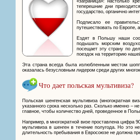
«заграница»: настолько к
теперешние дни приходится
государство, органично инте
Подписало ее правительс
путешествовать по Европе, а
Ездят в Польшу наши соот
подышать морским воздухо
посещает эту страну по де
поездок на территорию нашей
Эта страна всегда была излюбленным местом шопп
оказалась безусловным лидером среди других много
Что дает польская мультивиза?
Польская шенгенская мультивиза (многократная виз
указанного срока несколько раз. Сколько именно – н
главное, чтобы количество дней, проведенное в Пол
Например, в многократной визе проставлена цифра 90,
мультивиза в шенген в течение полугода. Но это н
длительность пребывания в Евросоюзе не должна пр