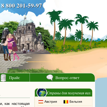
8 800 201-59-97
Прайс
Вопрос-ответ
u
Страны для получения виз:
Австрия
Бельгия
и, как настоящая