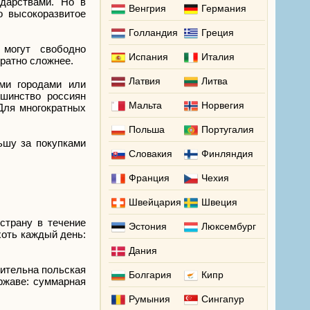
ударствами. Но в
Венгрия
Германия
о высокоразвитое
Голландия
Греция
 могут свободно
Испания
Италия
кратно сложнее.
Латвия
Литва
ми городами или
шинство россиян
Мальта
Норвегия
Для многократных
Польша
Португалия
ьшу за покупками
Словакия
Финляндия
Франция
Чехия
Швейцария
Швеция
страну в течение
Эстония
Люксембург
хоть каждый день:
Дания
вительна польская
Болгария
Кипр
ержаве: суммарная
Румыния
Сингапур