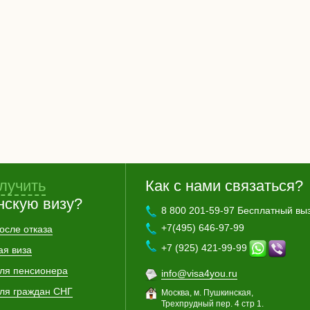
лучить
Как с нами связаться?
нскую визу?
8 800 201-59-97 Бесплатный вы
+7(495) 646-97-99
осле отказа
+7 (925) 421-99-99
ая виза
для пенсионера
info@visa4you.ru
для граждан СНГ
Москва, м. Пушкинская,
Трехпрудный пер. 4 стр 1.