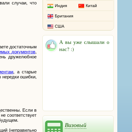
вали случаи, что
Индия
Китай
Британия
США
А вы уже слышали о
даете достаточным
нас? :)
имых документов
,
чень дружелюбное
ментам
, а старые
 нередки ошибки,
дественны. Если в
не соответствует
 будущем.
Визовый
щий (неправильно