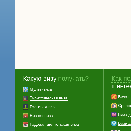
Какую визу
получать?
Как по
шенге
Мультивиза
Виза п
Туристическая виза
Срочн
Гостевая виза
Виза 
Бизнес виза
Виза 
Годовая шенгенская виза